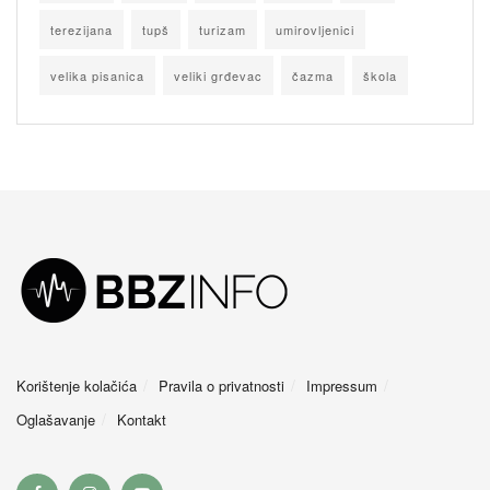
terezijana
tupš
turizam
umirovljenici
velika pisanica
veliki grđevac
čazma
škola
Korištenje kolačića
Pravila o privatnosti
Impressum
Oglašavanje
Kontakt