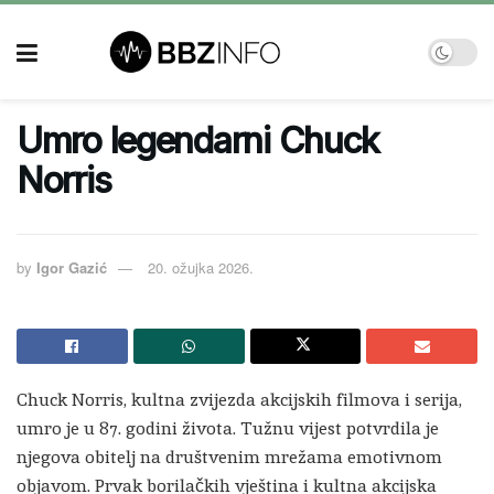
Umro legendarni Chuck
Norris
by
Igor Gazić
20. ožujka 2026.
Chuck Norris, kultna zvijezda akcijskih filmova i serija,
umro je u 87. godini života. Tužnu vijest potvrdila je
njegova obitelj na društvenim mrežama emotivnom
objavom. Prvak borilačkih vještina i kultna akcijska