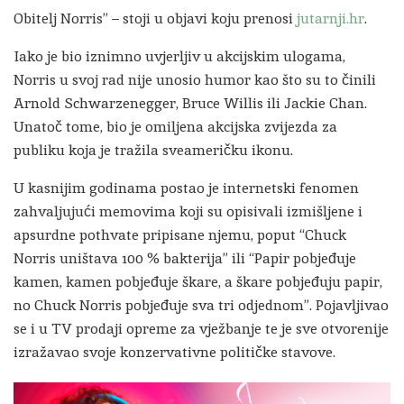
Obitelj Norris” – stoji u objavi koju prenosi
jutarnji.hr
.
Iako je bio iznimno uvjerljiv u akcijskim ulogama,
Norris u svoj rad nije unosio humor kao što su to činili
Arnold Schwarzenegger, Bruce Willis ili Jackie Chan.
Unatoč tome, bio je omiljena akcijska zvijezda za
publiku koja je tražila sveameričku ikonu.
U kasnijim godinama postao je internetski fenomen
zahvaljujući memovima koji su opisivali izmišljene i
apsurdne pothvate pripisane njemu, poput “Chuck
Norris uništava 100 % bakterija” ili “Papir pobjeđuje
kamen, kamen pobjeđuje škare, a škare pobjeđuju papir,
no Chuck Norris pobjeđuje sva tri odjednom”. Pojavljivao
se i u TV prodaji opreme za vježbanje te je sve otvorenije
izražavao svoje konzervativne političke stavove.