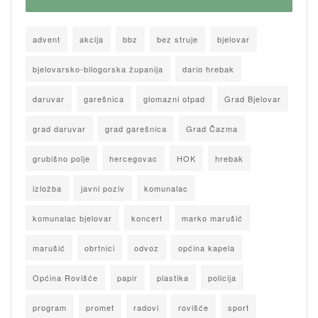
advent
akcija
bbz
bez struje
bjelovar
bjelovarsko-bilogorska županija
dario hrebak
daruvar
garešnica
glomazni otpad
Grad Bjelovar
grad daruvar
grad garešnica
Grad Čazma
grubišno polje
hercegovac
HOK
hrebak
izložba
javni poziv
komunalac
komunalac bjelovar
koncert
marko marušić
marušić
obrtnici
odvoz
općina kapela
Općina Rovišće
papir
plastika
policija
program
promet
radovi
rovišće
sport