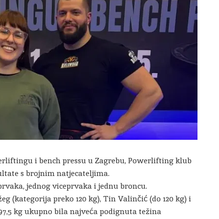
liftingu i bench pressu u Zagrebu, Powerlifting klub
ltate s brojnim natjecateljima.
 prvaka, jednog viceprvaka i jednu broncu.
g (kategorija preko 120 kg), Tin Valinčić (do 120 kg) i
 797,5 kg ukupno bila najveća podignuta težina