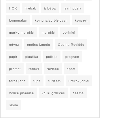
HOK
hrebak
izložba
javni poziv
komunalac
komunalac bjelovar
koncert
marko marušić
marušić
obrtnici
odvoz
općina kapela
Općina Rovišće
papir
plastika
policija
program
promet
radovi
rovišće
sport
terezijana
tupš
turizam
umirovljenici
velika pisanica
veliki grđevac
čazma
škola