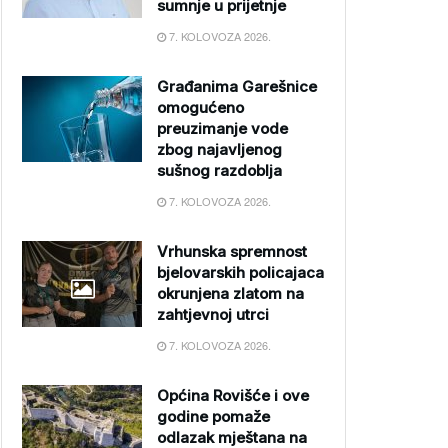
sumnje u prijetnje
7. KOLOVOZA 2026.
Građanima Garešnice
omogućeno
preuzimanje vode
zbog najavljenog
sušnog razdoblja
7. KOLOVOZA 2026.
Vrhunska spremnost
bjelovarskih policajaca
okrunjena zlatom na
zahtjevnoj utrci
7. KOLOVOZA 2026.
Općina Rovišće i ove
godine pomaže
odlazak mještana na