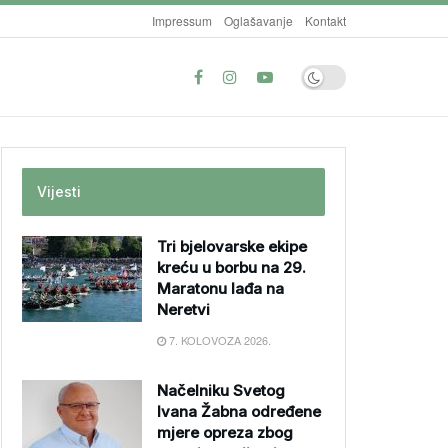
Impressum
Oglašavanje
Kontakt
Vijesti
Tri bjelovarske ekipe
kreću u borbu na 29.
Maratonu lađa na
Neretvi
7. KOLOVOZA 2026.
Načelniku Svetog
Ivana Žabna određene
mjere opreza zbog