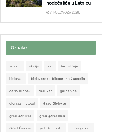
hodočašće u Letnicu
7. KOLOVOZA 2026.
Oznake
advent
akcija
bbz
bez struje
bjelovar
bjelovarsko-bilogorska županija
dario hrebak
daruvar
garešnica
glomazni otpad
Grad Bjelovar
grad daruvar
grad garešnica
Grad Čazma
grubišno polje
hercegovac