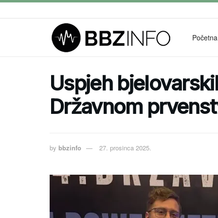
Početna
Uspjeh bjelovarski
Državnom prvenst
by
bbzinfo
27. prosinca 2025.