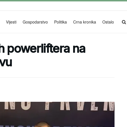
Vijesti
Gospodarstvo
Politika
Crna kronika
Ostalo
h powerliftera na
vu