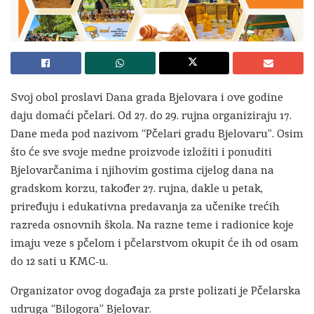
Svoj obol proslavi Dana grada Bjelovara i ove godine
daju domaći pčelari. Od 27. do 29. rujna organiziraju 17.
Dane meda pod nazivom “Pčelari gradu Bjelovaru”. Osim
što će sve svoje medne proizvode izložiti i ponuditi
Bjelovarčanima i njihovim gostima cijelog dana na
gradskom korzu, također 27. rujna, dakle u petak,
priređuju i edukativna predavanja za učenike trećih
razreda osnovnih škola. Na razne teme i radionice koje
imaju veze s pčelom i pčelarstvom okupit će ih od osam
do 12 sati u KMC-u.
Organizator ovog događaja za prste polizati je Pčelarska
udruga “Bilogora” Bjelovar.