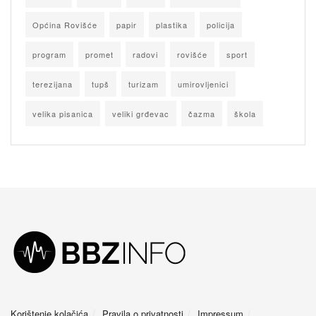
Općina Rovišće
papir
plastika
policija
program
promet
radovi
rovišće
sport
terezijana
tupš
turizam
umirovljenici
velika pisanica
veliki grđevac
čazma
škola
Korištenje kolačića
Pravila o privatnosti
Impressum