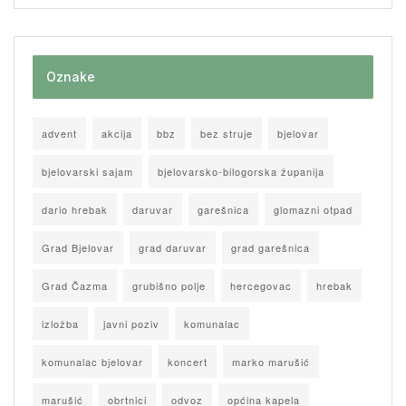
Oznake
advent
akcija
bbz
bez struje
bjelovar
bjelovarski sajam
bjelovarsko-bilogorska županija
dario hrebak
daruvar
garešnica
glomazni otpad
Grad Bjelovar
grad daruvar
grad garešnica
Grad Čazma
grubišno polje
hercegovac
hrebak
izložba
javni poziv
komunalac
komunalac bjelovar
koncert
marko marušić
marušić
obrtnici
odvoz
općina kapela