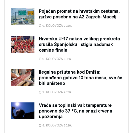
Pojačan promet na hrvatskim cestama,
gužve posebno na A2 Zagreb–Macelj
9. KOLOVOZA 2026.
Hrvatska U-17 nakon velikog preokreta
srušila Španjolsku i stigla nadomak
osmine finala
9. KOLOVOZA 2026.
Ilegalna pršutana kod Drniša:
pronađeno gotovo 10 tona mesa, sve će
biti uništeno
9. KOLOVOZA 2026.
Vraća se toplinski val: temperature
ponovno do 37 °C, na snazi crvena
upozorenja
9. KOLOVOZA 2026.