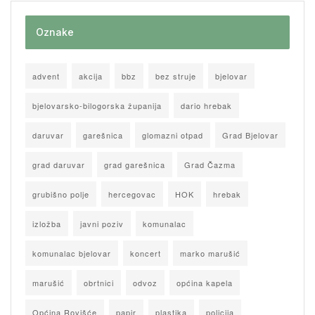
Oznake
advent
akcija
bbz
bez struje
bjelovar
bjelovarsko-bilogorska županija
dario hrebak
daruvar
garešnica
glomazni otpad
Grad Bjelovar
grad daruvar
grad garešnica
Grad Čazma
grubišno polje
hercegovac
HOK
hrebak
izložba
javni poziv
komunalac
komunalac bjelovar
koncert
marko marušić
marušić
obrtnici
odvoz
općina kapela
Općina Rovišće
papir
plastika
policija