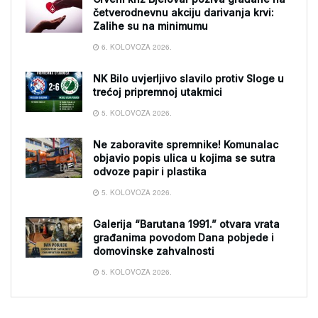
četverodnevnu akciju darivanja krvi:
Zalihe su na minimumu
6. KOLOVOZA 2026.
NK Bilo uvjerljivo slavilo protiv Sloge u
trećoj pripremnoj utakmici
5. KOLOVOZA 2026.
Ne zaboravite spremnike! Komunalac
objavio popis ulica u kojima se sutra
odvoze papir i plastika
5. KOLOVOZA 2026.
Galerija “Barutana 1991.” otvara vrata
građanima povodom Dana pobjede i
domovinske zahvalnosti
5. KOLOVOZA 2026.