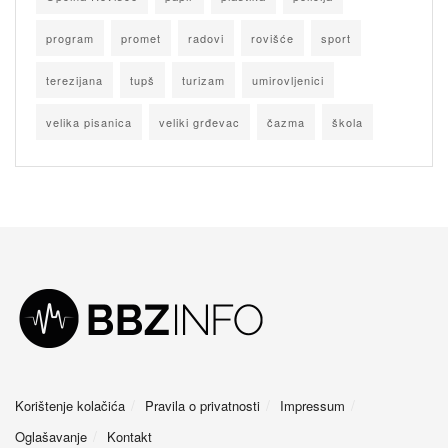
program
promet
radovi
rovišće
sport
terezijana
tupš
turizam
umirovljenici
velika pisanica
veliki grđevac
čazma
škola
Korištenje kolačića
Pravila o privatnosti
Impressum
Oglašavanje
Kontakt