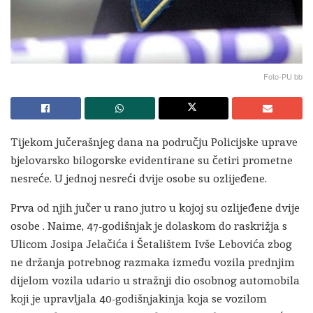
Foto-PU bb
Tijekom jučerašnjeg dana na području Policijske uprave
bjelovarsko bilogorske evidentirane su četiri prometne
nesreće. U jednoj nesreći dvije osobe su ozlijeđene.
Prva od njih jučer u rano jutro u kojoj su ozlijeđene dvije
osobe . Naime, 47-godišnjak je dolaskom do raskrižja s
Ulicom Josipa Jelačića i Šetalištem Ivše Lebovića zbog
ne držanja potrebnog razmaka između vozila prednjim
dijelom vozila udario u stražnji dio osobnog automobila
koji je upravljala 40-godišnjakinja koja se vozilom