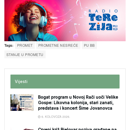
Tags:
PROMET
PROMETNE NESREĆE
PU BB
STANJE U PROMETU
Vijesti
Bogat program u Novoj Rači uoči Velike
Gospe: Likovna kolonija, stari zanati,
predstava i koncert Šime Jovanovca
6. KOLOVOZA 2026.
Crveni križ Bjelovar poziva građane na