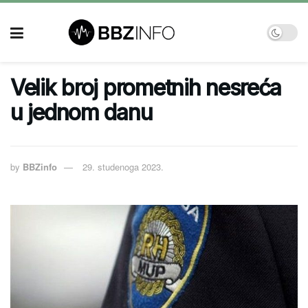
Velik broj prometnih nesreća
u jednom danu
by
BBZinfo
29. studenoga 2023.