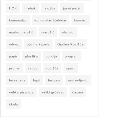
HOK
hrebak
izložba
javni poziv
komunalac
komunalac bjelovar
koncert
marko marušić
marušić
obrtnici
odvoz
općina kapela
Općina Rovišće
papir
plastika
policija
program
promet
radovi
rovišće
sport
terezijana
tupš
turizam
umirovljenici
velika pisanica
veliki grđevac
čazma
škola