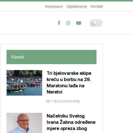
Impressum
Oglašavanje
Kontakt
Vijesti
Tri bjelovarske ekipe
kreću u borbu na 29.
Maratonu lađa na
Neretvi
7. KOLOVOZA 2026.
Načelniku Svetog
Ivana Žabna određene
mjere opreza zbog