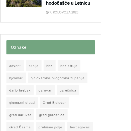
hodočašće u Letnicu
7. KOLOVOZA 2026.
Oznake
advent
akcija
bbz
bez struje
bjelovar
bjelovarsko-bilogorska županija
dario hrebak
daruvar
garešnica
glomazni otpad
Grad Bjelovar
grad daruvar
grad garešnica
Grad Čazma
grubišno polje
hercegovac