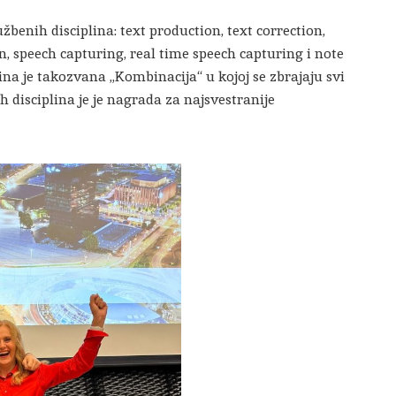
žbenih disciplina: text production, text correction,
n, speech capturing, real time speech capturing i note
ina je takozvana „Kombinacija“ u kojoj se zbrajaju svi
ih disciplina je je nagrada za najsvestranije