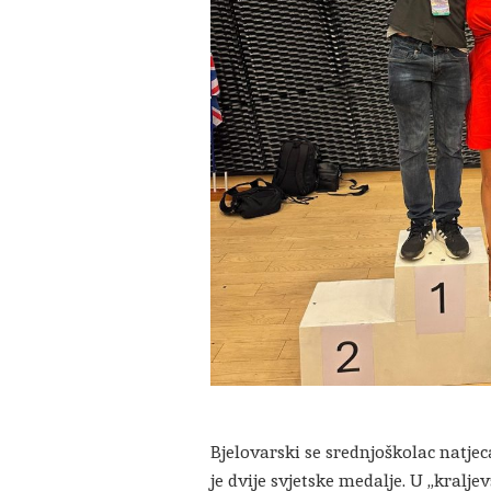
Bjelovarski se srednjoškolac natjeca
je dvije svjetske medalje. U „kraljev