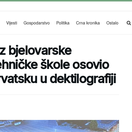
Vijesti
Gospodarstvo
Politika
Crna kronika
Ostalo
iz bjelovarske
ehničke škole osovio
atsku u dektilografiji