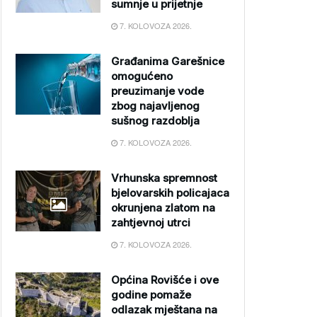
sumnje u prijetnje
7. KOLOVOZA 2026.
Građanima Garešnice
omogućeno
preuzimanje vode
zbog najavljenog
sušnog razdoblja
7. KOLOVOZA 2026.
Vrhunska spremnost
bjelovarskih policajaca
okrunjena zlatom na
zahtjevnoj utrci
7. KOLOVOZA 2026.
Općina Rovišće i ove
godine pomaže
odlazak mještana na