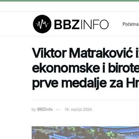
Početna
Viktor Matraković 
ekonomske i birot
prve medalje za Hrv
by
BBZinfo
18. srpnja 2024.