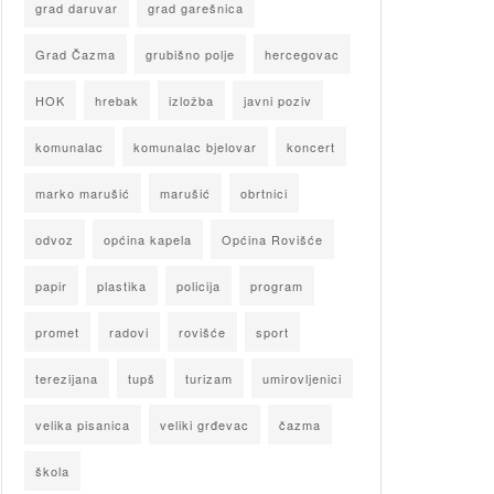
grad daruvar
grad garešnica
Grad Čazma
grubišno polje
hercegovac
HOK
hrebak
izložba
javni poziv
komunalac
komunalac bjelovar
koncert
marko marušić
marušić
obrtnici
odvoz
općina kapela
Općina Rovišće
papir
plastika
policija
program
promet
radovi
rovišće
sport
terezijana
tupš
turizam
umirovljenici
velika pisanica
veliki grđevac
čazma
škola