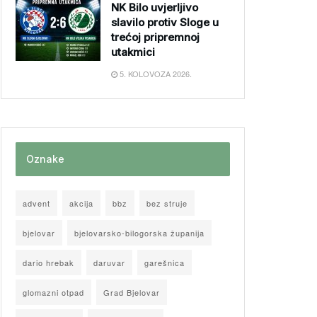
NK Bilo uvjerljivo
slavilo protiv Sloge u
trećoj pripremnoj
utakmici
5. KOLOVOZA 2026.
Oznake
advent
akcija
bbz
bez struje
bjelovar
bjelovarsko-bilogorska županija
dario hrebak
daruvar
garešnica
glomazni otpad
Grad Bjelovar