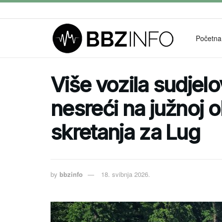
Početna
Više vozila sudjel
nesreći na južnoj 
skretanja za Lug
by
bbzinfo
18. svibnja 2026.