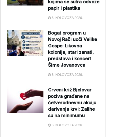
kojima se sutra odvoze
papir i plastika
6. KOLOVOZA 2026.
Bogat program u
Novoj Rači uoči Velike
Gospe: Likovna
kolonija, stari zanati,
predstava i koncert
Šime Jovanovca
6. KOLOVOZA 2026.
Crveni križ Bjelovar
poziva građane na
četverodnevnu akciju
darivanja krvi: Zalihe
su na minimumu
6. KOLOVOZA 2026.