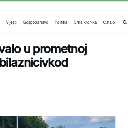
Vijesti
Gospodarstvo
Politika
Crna kronika
Ostalo
ovalo u prometnoj
obilaznicivkod