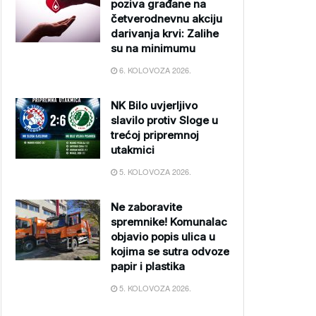
poziva građane na
četverodnevnu akciju
darivanja krvi: Zalihe
su na minimumu
6. KOLOVOZA 2026.
NK Bilo uvjerljivo
slavilo protiv Sloge u
trećoj pripremnoj
utakmici
5. KOLOVOZA 2026.
Ne zaboravite
spremnike! Komunalac
objavio popis ulica u
kojima se sutra odvoze
papir i plastika
5. KOLOVOZA 2026.