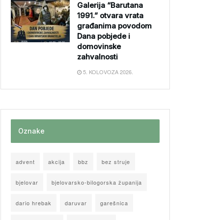
Galerija “Barutana
1991.” otvara vrata
građanima povodom
Dana pobjede i
domovinske
zahvalnosti
5. KOLOVOZA 2026.
Oznake
advent
akcija
bbz
bez struje
bjelovar
bjelovarsko-bilogorska županija
dario hrebak
daruvar
garešnica