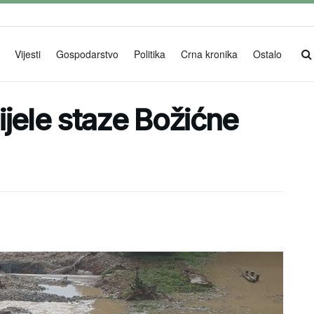
Vijesti
Gospodarstvo
Politika
Crna kronika
Ostalo
jele staze Božićne