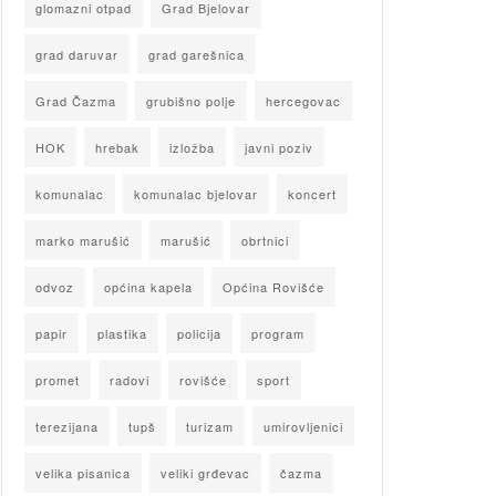
glomazni otpad
Grad Bjelovar
grad daruvar
grad garešnica
Grad Čazma
grubišno polje
hercegovac
HOK
hrebak
izložba
javni poziv
komunalac
komunalac bjelovar
koncert
marko marušić
marušić
obrtnici
odvoz
općina kapela
Općina Rovišće
papir
plastika
policija
program
promet
radovi
rovišće
sport
terezijana
tupš
turizam
umirovljenici
velika pisanica
veliki grđevac
čazma