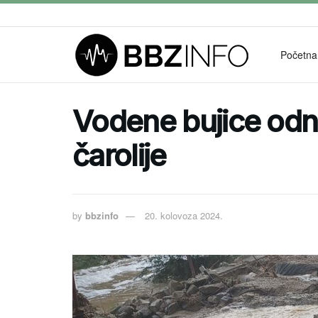
Početna
Vodene bujice odni
čarolije
by
bbzinfo
20. kolovoza 2024.