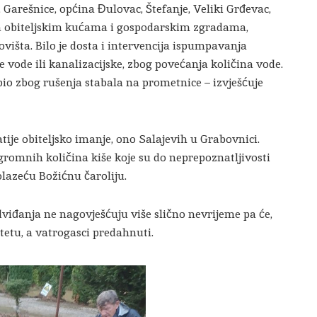
Garešnice, općina Đulovac, Štefanje, Veliki Grđevac,
na obiteljskim kućama i gospodarskim zgradama,
ovišta. Bilo je dosta i intervencija ispumpavanja
ke vode ili kanalizacijske, zbog povećanja količina vode.
 bio zbog rušenja stabala na prometnice – izvješćuje
tije obiteljsko imanje, ono Salajevih u Grabovnici.
ogromnih količina kiše koje su do neprepoznatljivosti
olazeću Božićnu čaroliju.
iđanja ne nagovješćuju više slično nevrijeme pa će,
štetu, a vatrogasci predahnuti.