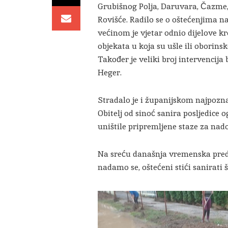
Grubišnog Polja, Daruvara, Čazme, 
Rovišće. Radilo se o oštećenjima 
većinom je vjetar odnio dijelove kr
objekata u koja su ušle ili oborins
Također je veliki broj intervencija
Heger.
Stradalo je i županijskom najpozna
Obitelj od sinoć sanira posljedice 
uništile pripremljene staze za nad
Na sreću današnja vremenska predv
nadamo se, oštećeni stići sanirati 