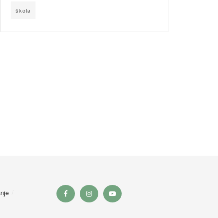
škola
nje