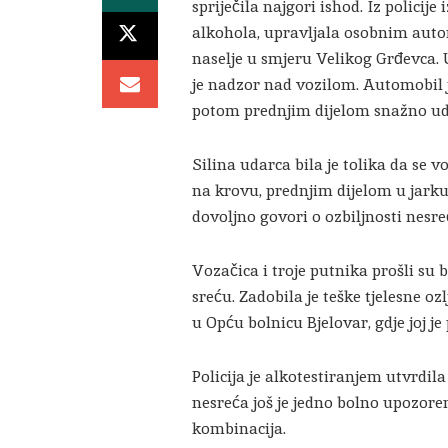
spriječila najgori ishod. Iz policij
alkohola, upravljala osobnim auto
naselje u smjeru Velikog Grđevca. 
je nadzor nad vozilom. Automobil j
potom prednjim dijelom snažno ud
Silina udarca bila je tolika da se 
na krovu, prednjim dijelom u jark
dovoljno govori o ozbiljnosti nesre
Vozačica i troje putnika prošli su 
sreću. Zadobila je teške tjelesne 
u Opću bolnicu Bjelovar, gdje joj j
Policija je alkotestiranjem utvrdil
nesreća još je jedno bolno upozore
kombinacija.