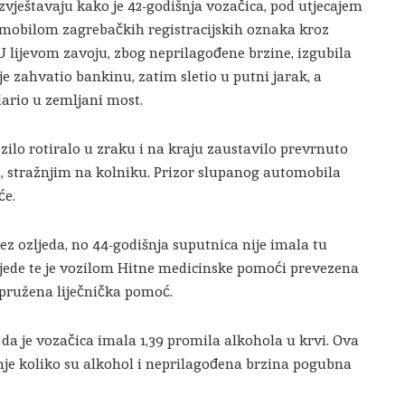
e izvještavaju kako je 42-godišnja vozačica, pod utjecajem
mobilom zagrebačkih registracijskih oznaka kroz
U lijevom zavoju, zbog neprilagođene brzine, izgubila
e zahvatio bankinu, zatim sletio u putni jarak, a
ario u zemljani most.
vozilo rotiralo u zraku i na kraju zaustavilo prevrnuto
u, stražnjim na kolniku. Prizor slupanog automobila
će.
bez ozljeda, no 44-godišnja suputnica nije imala tu
ozljede te je vozilom Hitne medicinske pomoći prevezena
e pružena liječnička pomoć.
a da je vozačica imala 1,39 promila alkohola u krvi. Ova
nje koliko su alkohol i neprilagođena brzina pogubna