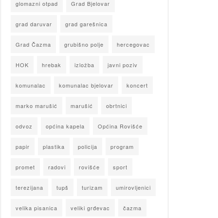
glomazni otpad
Grad Bjelovar
grad daruvar
grad garešnica
Grad Čazma
grubišno polje
hercegovac
HOK
hrebak
izložba
javni poziv
komunalac
komunalac bjelovar
koncert
marko marušić
marušić
obrtnici
odvoz
općina kapela
Općina Rovišće
papir
plastika
policija
program
promet
radovi
rovišće
sport
terezijana
tupš
turizam
umirovljenici
velika pisanica
veliki grđevac
čazma