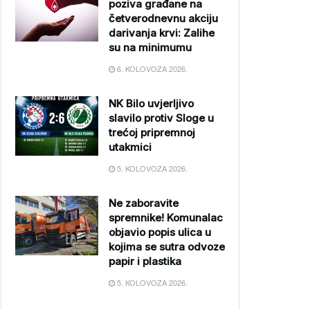
poziva građane na
četverodnevnu akciju
darivanja krvi: Zalihe
su na minimumu
6. KOLOVOZA 2026.
NK Bilo uvjerljivo
slavilo protiv Sloge u
trećoj pripremnoj
utakmici
5. KOLOVOZA 2026.
Ne zaboravite
spremnike! Komunalac
objavio popis ulica u
kojima se sutra odvoze
papir i plastika
5. KOLOVOZA 2026.