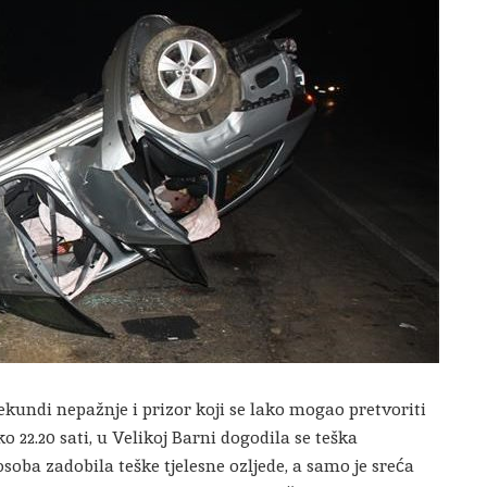
kundi nepažnje i prizor koji se lako mogao pretvoriti
oko 22.20 sati, u Velikoj Barni dogodila se teška
soba zadobila teške tjelesne ozljede, a samo je sreća