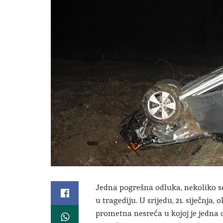
Jedna pogrešna odluka, nekoliko se
u tragediju. U srijedu, 21. siječnja, 
prometna nesreća u kojoj je jedna o