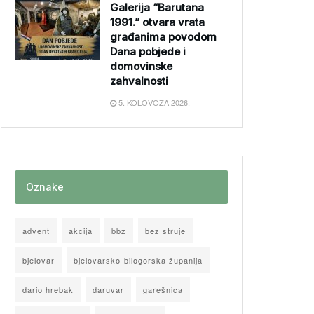
Galerija “Barutana
1991.” otvara vrata
građanima povodom
Dana pobjede i
domovinske
zahvalnosti
5. KOLOVOZA 2026.
Oznake
advent
akcija
bbz
bez struje
bjelovar
bjelovarsko-bilogorska županija
dario hrebak
daruvar
garešnica