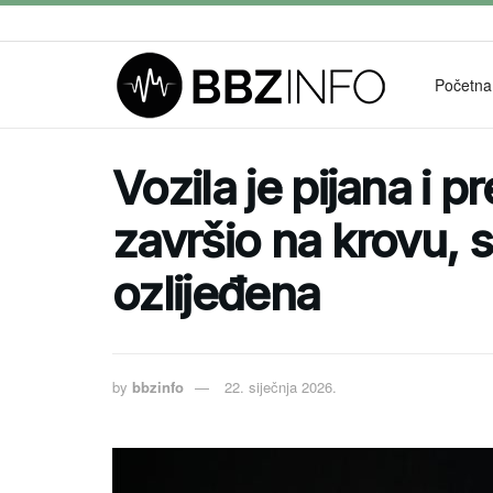
Početna
Vozila je pijana i 
završio na krovu, 
ozlijeđena
by
bbzinfo
22. siječnja 2026.