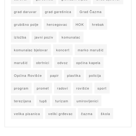
grad daruvar
grad garešnica
Grad Čazma
grubišno polje
hercegovac
HOK
hrebak
izložba
javni poziv
komunalac
komunalac bjelovar
koncert
marko marušić
marušić
obrtnici
odvoz
općina kapela
Općina Rovišće
papir
plastika
policija
program
promet
radovi
rovišće
sport
terezijana
tupš
turizam
umirovljenici
velika pisanica
veliki grđevac
čazma
škola