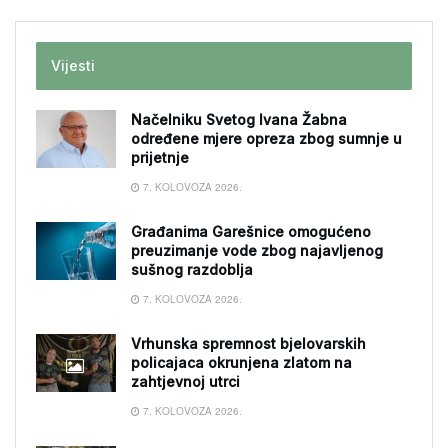
Vijesti
Načelniku Svetog Ivana Žabna
određene mjere opreza zbog sumnje u
prijetnje
7. KOLOVOZA 2026.
Građanima Garešnice omogućeno
preuzimanje vode zbog najavljenog
sušnog razdoblja
7. KOLOVOZA 2026.
Vrhunska spremnost bjelovarskih
policajaca okrunjena zlatom na
zahtjevnoj utrci
7. KOLOVOZA 2026.