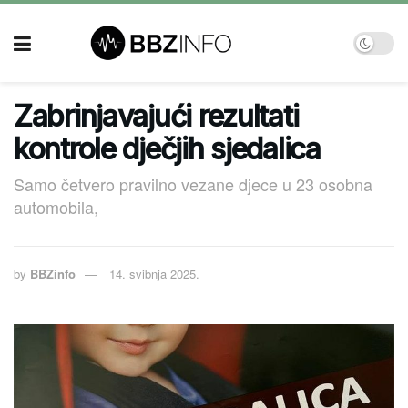
Zabrinjavajući rezultati
kontrole dječjih sjedalica
Samo četvero pravilno vezane djece u 23 osobna
automobila,
by
BBZinfo
14. svibnja 2025.