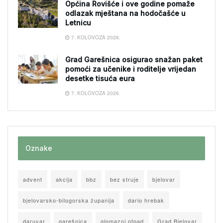
Općina Rovišće i ove godine pomaže
odlazak mještana na hodočašće u
Letnicu
7. KOLOVOZA 2026.
Grad Garešnica osigurao snažan paket
pomoći za učenike i roditelje vrijedan
desetke tisuća eura
7. KOLOVOZA 2026.
Oznake
advent
akcija
bbz
bez struje
bjelovar
bjelovarsko-bilogorska županija
dario hrebak
daruvar
garešnica
glomazni otpad
Grad Bjelovar