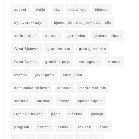
advent
akcija
bbz
bez struje
bjelovar
bjelovarski sajam
bjelovarsko-bilogorska županija
dario hrebak
daruvar
garešnica
glomazni otpad
Grad Bjelovar
grad daruvar
grad garešnica
Grad Čazma
grubišno polje
hercegovac
hrebak
izložba
javni poziv
komunalac
komunalac bjelovar
koncert
marko marušić
marušić
obrtnici
odvoz
općina kapela
Općina Rovišće
papir
plastika
policija
program
promet
radovi
rovišće
sport