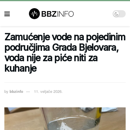
Zamućenje vode na pojedinim
područjima Grada Bjelovara,
voda nije za piće niti za
kuhanje
by
bbzinfo
11. veljače 2026.