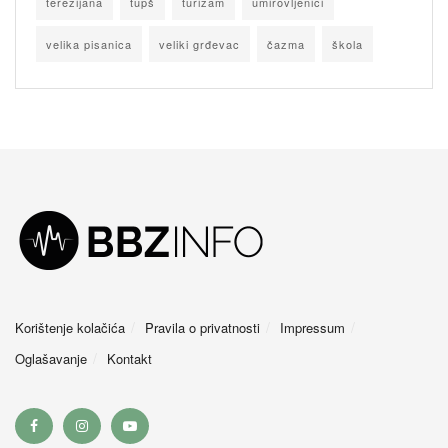
terezijana
tupš
turizam
umirovljenici
velika pisanica
veliki grđevac
čazma
škola
Korištenje kolačića
Pravila o privatnosti
Impressum
Oglašavanje
Kontakt