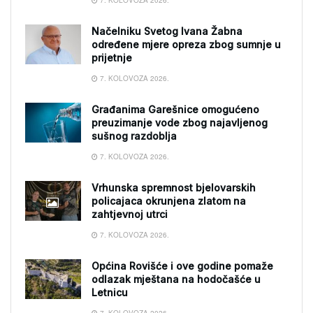
7. KOLOVOZA 2026.
Načelniku Svetog Ivana Žabna
određene mjere opreza zbog sumnje u
prijetnje
7. KOLOVOZA 2026.
Građanima Garešnice omogućeno
preuzimanje vode zbog najavljenog
sušnog razdoblja
7. KOLOVOZA 2026.
Vrhunska spremnost bjelovarskih
policajaca okrunjena zlatom na
zahtjevnoj utrci
7. KOLOVOZA 2026.
Općina Rovišće i ove godine pomaže
odlazak mještana na hodočašće u
Letnicu