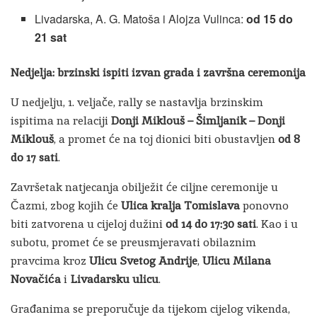
Livadarska, A. G. Matoša i Alojza Vulinca:
od 15 do
21 sat
Nedjelja: brzinski ispiti izvan grada i završna ceremonija
U nedjelju, 1. veljače, rally se nastavlja brzinskim
ispitima na relaciji
Donji Miklouš – Šimljanik – Donji
Miklouš
, a promet će na toj dionici biti obustavljen
od 8
do 17 sati
.
Završetak natjecanja obilježit će ciljne ceremonije u
Čazmi, zbog kojih će
Ulica kralja Tomislava
ponovno
biti zatvorena u cijeloj dužini
od 14 do 17:30 sati
. Kao i u
subotu, promet će se preusmjeravati obilaznim
pravcima kroz
Ulicu Svetog Andrije
,
Ulicu Milana
Novačića
i
Livadarsku ulicu
.
Građanima se preporučuje da tijekom cijelog vikenda,