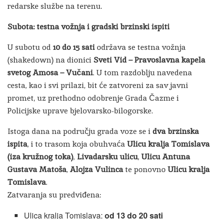
redarske službe na terenu.
Subota: testna vožnja i gradski brzinski ispiti
U subotu od
10 do 15 sati
održava se testna vožnja
(shakedown) na dionici
Sveti Vid – Pravoslavna kapela
svetog Amosa – Vučani
. U tom razdoblju navedena
cesta, kao i svi prilazi, bit će zatvoreni za sav javni
promet, uz prethodno odobrenje Grada Čazme i
Policijske uprave bjelovarsko-bilogorske.
Istoga dana na području grada voze se i
dva brzinska
ispita
, i to trasom koja obuhvaća
Ulicu kralja Tomislava
(iza kružnog toka)
,
Livadarsku ulicu
,
Ulicu Antuna
Gustava Matoša
,
Alojza Vulinca
te ponovno
Ulicu kralja
Tomislava
.
Zatvaranja su predviđena:
Ulica kralja Tomislava:
od 13 do 20 sati