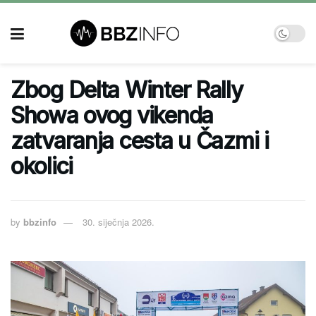
Zbog Delta Winter Rally
Showa ovog vikenda
zatvaranja cesta u Čazmi i
okolici
by
bbzinfo
30. siječnja 2026.