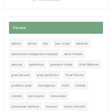
7. KOLOVOZA 2026.
Oznake
advent
akcija
bbz
bez struje
bjelovar
bjelovarsko-bilogorska županija
dario hrebak
daruvar
garešnica
glomazni otpad
Grad Bjelovar
grad daruvar
grad garešnica
Grad Čazma
grubišno polje
hercegovac
HOK
hrebak
izložba
javni poziv
komunalac
komunalac bjelovar
koncert
marko marušić