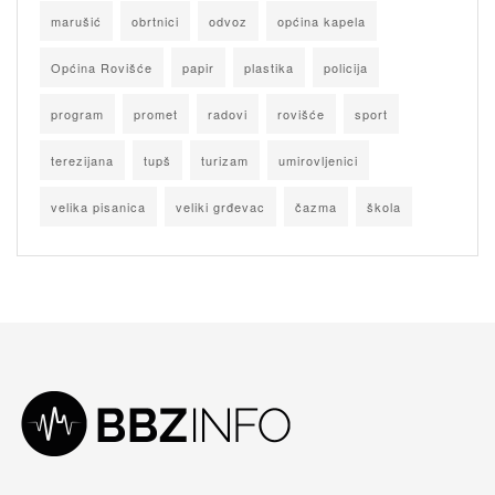
marušić
obrtnici
odvoz
općina kapela
Općina Rovišće
papir
plastika
policija
program
promet
radovi
rovišće
sport
terezijana
tupš
turizam
umirovljenici
velika pisanica
veliki grđevac
čazma
škola