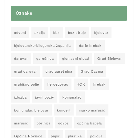
Oznake
advent
akcija
bbz
bez struje
bjelovar
bjelovarsko-bilogorska županija
dario hrebak
daruvar
garešnica
glomazni otpad
Grad Bjelovar
grad daruvar
grad garešnica
Grad Čazma
grubišno polje
hercegovac
HOK
hrebak
izložba
javni poziv
komunalac
komunalac bjelovar
koncert
marko marušić
marušić
obrtnici
odvoz
općina kapela
Općina Rovišće
papir
plastika
policija