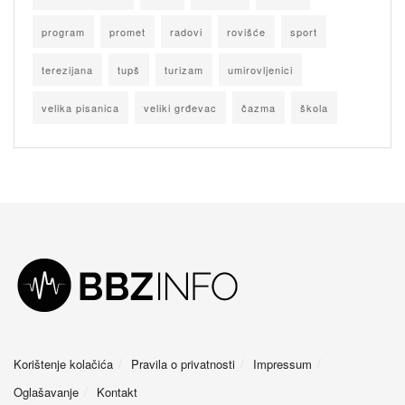
program
promet
radovi
rovišće
sport
terezijana
tupš
turizam
umirovljenici
velika pisanica
veliki grđevac
čazma
škola
Korištenje kolačića
Pravila o privatnosti
Impressum
Oglašavanje
Kontakt