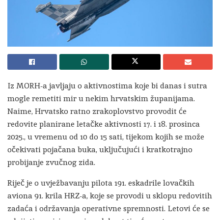
Iz MORH-a javljaju o aktivnostima koje bi danas i sutra
mogle remetiti mir u nekim hrvatskim županijama.
Naime, Hrvatsko ratno zrakoplovstvo provodit će
redovite planirane letačke aktivnosti 17. i 18. prosinca
2025., u vremenu od 10 do 15 sati, tijekom kojih se može
očekivati pojačana buka, uključujući i kratkotrajno
probijanje zvučnog zida.
Riječ je o uvježbavanju pilota 191. eskadrile lovačkih
aviona 91. krila HRZ-a, koje se provodi u sklopu redovitih
zadaća i održavanja operativne spremnosti. Letovi će se