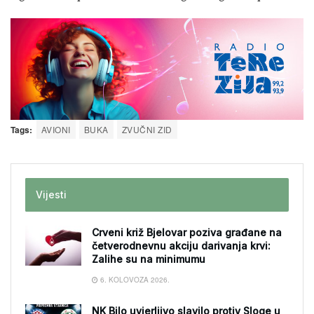
Tags:
AVIONI
BUKA
ZVUČNI ZID
Vijesti
Crveni križ Bjelovar poziva građane na
četverodnevnu akciju darivanja krvi:
Zalihe su na minimumu
6. KOLOVOZA 2026.
NK Bilo uvjerljivo slavilo protiv Sloge u