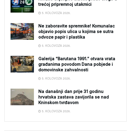
trećoj pripremnoj utakmici
5. KOLOVOZA 2026.
Ne zaboravite spremnike! Komunalac
objavio popis ulica u kojima se sutra
odvoze papir i plastika
5. KOLOVOZA 2026.
Galerija “Barutana 1991.” otvara vrata
građanima povodom Dana pobjede i
domovinske zahvalnosti
5. KOLOVOZA 2026.
Na današnji dan prije 31 godinu
hrvatska zastava zavijorila se nad
Kninskom tvrđavom
5. KOLOVOZA 2026.