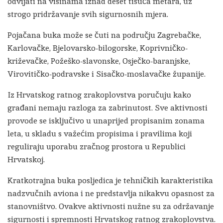
odvijati na visinama iznad deset tisuća metara, uz
strogo pridržavanje svih sigurnosnih mjera.
Pojačana buka može se čuti na području Zagrebačke,
Karlovačke, Bjelovarsko-bilogorske, Koprivničko-
križevačke, Požeško-slavonske, Osječko-baranjske,
Virovitičko-podravske i Sisačko-moslavačke županije.
Iz Hrvatskog ratnog zrakoplovstva poručuju kako
građani nemaju razloga za zabrinutost. Sve aktivnosti
provode se isključivo u unaprijed propisanim zonama
leta, u skladu s važećim propisima i pravilima koji
reguliraju uporabu zračnog prostora u Republici
Hrvatskoj.
Kratkotrajna buka posljedica je tehničkih karakteristika
nadzvučnih aviona i ne predstavlja nikakvu opasnost za
stanovništvo. Ovakve aktivnosti nužne su za održavanje
sigurnosti i spremnosti Hrvatskog ratnog zrakoplovstva.