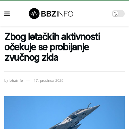
Zbog letačkih aktivnosti
očekuje se probijanje
zvučnog zida
by
bbzinfo
17. prosinca 2025.