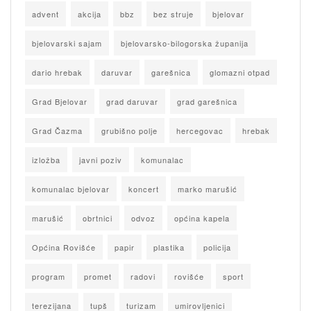
advent
akcija
bbz
bez struje
bjelovar
bjelovarski sajam
bjelovarsko-bilogorska županija
dario hrebak
daruvar
garešnica
glomazni otpad
Grad Bjelovar
grad daruvar
grad garešnica
Grad Čazma
grubišno polje
hercegovac
hrebak
izložba
javni poziv
komunalac
komunalac bjelovar
koncert
marko marušić
marušić
obrtnici
odvoz
općina kapela
Općina Rovišće
papir
plastika
policija
program
promet
radovi
rovišće
sport
terezijana
tupš
turizam
umirovljenici