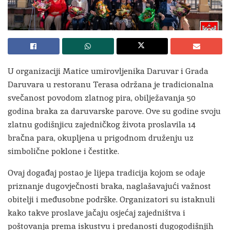
U organizaciji Matice umirovljenika Daruvar i Grada
Daruvara u restoranu Terasa održana je tradicionalna
svečanost povodom zlatnog pira, obilježavanja 50
godina braka za daruvarske parove. Ove su godine svoju
zlatnu godišnjicu zajedničkog života proslavila 14
bračna para, okupljena u prigodnom druženju uz
simbolične poklone i čestitke.
Ovaj događaj postao je lijepa tradicija kojom se odaje
priznanje dugovječnosti braka, naglašavajući važnost
obitelji i međusobne podrške. Organizatori su istaknuli
kako takve proslave jačaju osjećaj zajedništva i
poštovanja prema iskustvu i predanosti dugogodišnjih