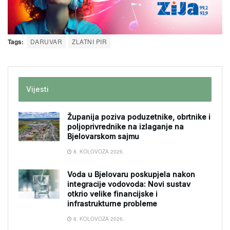
Tags:
DARUVAR
ZLATNI PIR
Vijesti
Županija poziva poduzetnike, obrtnike i
poljoprivrednike na izlaganje na
Bjelovarskom sajmu
8. KOLOVOZA 2026.
Voda u Bjelovaru poskupjela nakon
integracije vodovoda: Novi sustav
otkrio velike financijske i
infrastrukturne probleme
8. KOLOVOZA 2026.