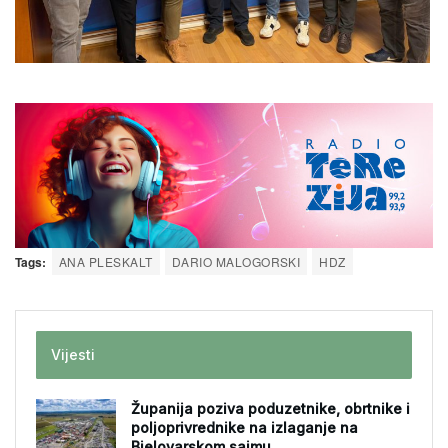
Tags:
ANA PLESKALT
DARIO MALOGORSKI
HDZ
Vijesti
Županija poziva poduzetnike, obrtnike i
poljoprivrednike na izlaganje na
Bjelovarskom sajmu