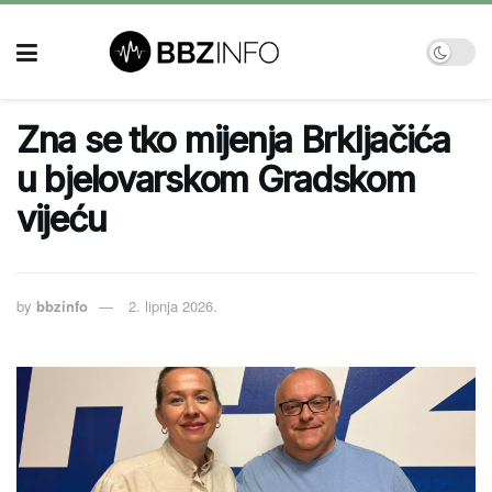
Zna se tko mijenja Brkljačića
u bjelovarskom Gradskom
vijeću
by
bbzinfo
2. lipnja 2026.