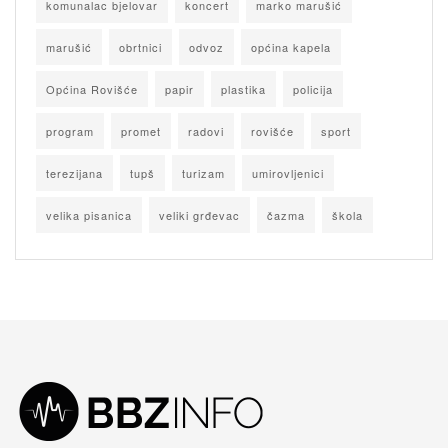
komunalac bjelovar
koncert
marko marušić
marušić
obrtnici
odvoz
općina kapela
Općina Rovišće
papir
plastika
policija
program
promet
radovi
rovišće
sport
terezijana
tupš
turizam
umirovljenici
velika pisanica
veliki grđevac
čazma
škola