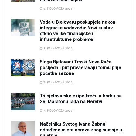
8. KOLOVOZA 2026.
Voda u Bjelovaru poskupjela nakon
integracije vodovoda: Novi sustav
otkrio velike financijske i
infrastrukturne probleme
8. KOLOVOZA 2026.
Sloga Bjelovar i Trnski Nova Rača
posljednji put provjeravaju formu prije
početka sezone
7. KOLOVOZA 2026.
Tri bjelovarske ekipe kreću u borbu na
29. Maratonu lađa na Neretvi
7. KOLOVOZA 2026.
Načelniku Svetog Ivana Žabna
određene mjere opreza zbog sumnje u
prijetnje