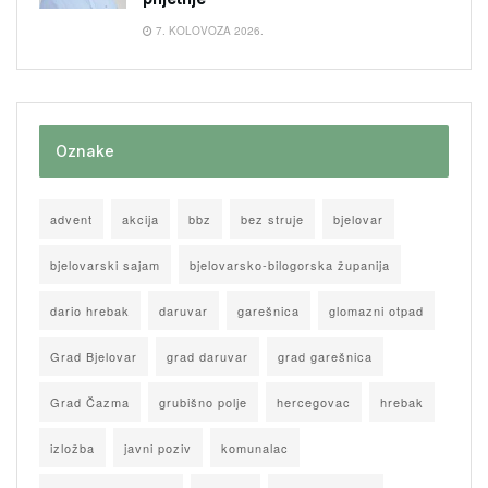
7. KOLOVOZA 2026.
Oznake
advent
akcija
bbz
bez struje
bjelovar
bjelovarski sajam
bjelovarsko-bilogorska županija
dario hrebak
daruvar
garešnica
glomazni otpad
Grad Bjelovar
grad daruvar
grad garešnica
Grad Čazma
grubišno polje
hercegovac
hrebak
izložba
javni poziv
komunalac