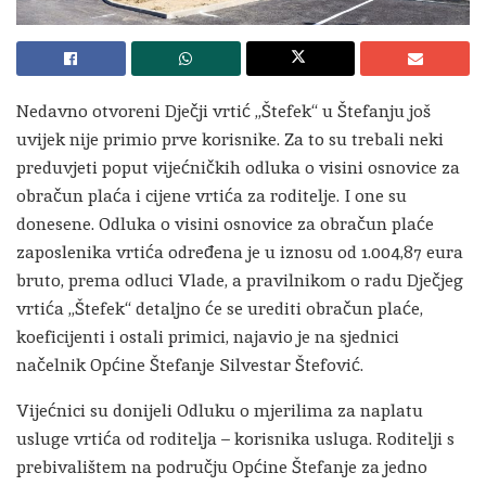
Nedavno otvoreni Dječji vrtić „Štefek“ u Štefanju još
uvijek nije primio prve korisnike. Za to su trebali neki
preduvjeti poput vijećničkih odluka o visini osnovice za
obračun plaća i cijene vrtića za roditelje. I one su
donesene. Odluka o visini osnovice za obračun plaće
zaposlenika vrtića određena je u iznosu od 1.004,87 eura
bruto, prema odluci Vlade, a pravilnikom o radu Dječjeg
vrtića „Štefek“ detaljno će se urediti obračun plaće,
koeficijenti i ostali primici, najavio je na sjednici
načelnik Općine Štefanje Silvestar Štefović.
Vijećnici su donijeli Odluku o mjerilima za naplatu
usluge vrtića od roditelja – korisnika usluga. Roditelji s
prebivalištem na području Općine Štefanje za jedno