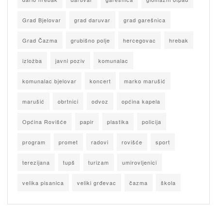
Grad Bjelovar
grad daruvar
grad garešnica
Grad Čazma
grubišno polje
hercegovac
hrebak
izložba
javni poziv
komunalac
komunalac bjelovar
koncert
marko marušić
marušić
obrtnici
odvoz
općina kapela
Općina Rovišće
papir
plastika
policija
program
promet
radovi
rovišće
sport
terezijana
tupš
turizam
umirovljenici
velika pisanica
veliki grđevac
čazma
škola