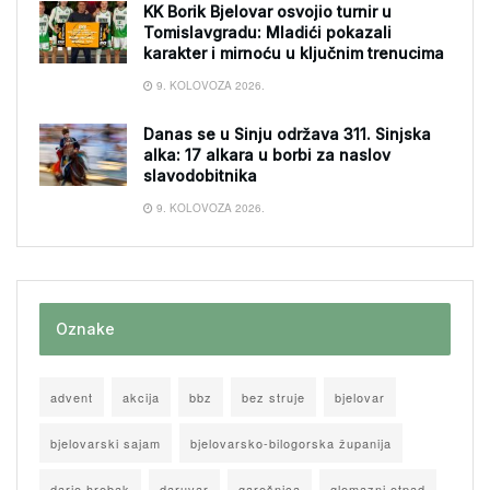
KK Borik Bjelovar osvojio turnir u
Tomislavgradu: Mladići pokazali
karakter i mirnoću u ključnim trenucima
9. KOLOVOZA 2026.
Danas se u Sinju održava 311. Sinjska
alka: 17 alkara u borbi za naslov
slavodobitnika
9. KOLOVOZA 2026.
Oznake
advent
akcija
bbz
bez struje
bjelovar
bjelovarski sajam
bjelovarsko-bilogorska županija
dario hrebak
daruvar
garešnica
glomazni otpad