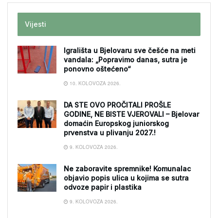
Vijesti
Igrališta u Bjelovaru sve češće na meti
vandala: „Popravimo danas, sutra je
ponovno oštećeno“
10. KOLOVOZA 2026.
DA STE OVO PROČITALI PROŠLE
GODINE, NE BISTE VJEROVALI – Bjelovar
domaćin Europskog juniorskog
prvenstva u plivanju 2027.!
9. KOLOVOZA 2026.
Ne zaboravite spremnike! Komunalac
objavio popis ulica u kojima se sutra
odvoze papir i plastika
9. KOLOVOZA 2026.