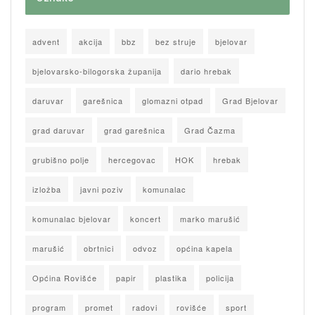
advent
akcija
bbz
bez struje
bjelovar
bjelovarsko-bilogorska županija
dario hrebak
daruvar
garešnica
glomazni otpad
Grad Bjelovar
grad daruvar
grad garešnica
Grad Čazma
grubišno polje
hercegovac
HOK
hrebak
izložba
javni poziv
komunalac
komunalac bjelovar
koncert
marko marušić
marušić
obrtnici
odvoz
općina kapela
Općina Rovišće
papir
plastika
policija
program
promet
radovi
rovišće
sport