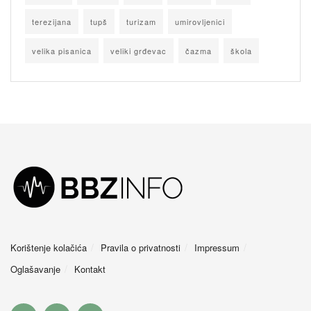
terezijana
tupš
turizam
umirovljenici
velika pisanica
veliki grđevac
čazma
škola
Korištenje kolačića
Pravila o privatnosti
Impressum
Oglašavanje
Kontakt