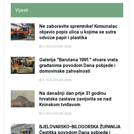
Vijesti
Ne zaboravite spremnike! Komunalac
objavio popis ulica u kojima se sutra
odvoze papir i plastika
5. KOLOVOZA 2026.
Galerija “Barutana 1991.” otvara vrata
građanima povodom Dana pobjede i
domovinske zahvalnosti
5. KOLOVOZA 2026.
Na današnji dan prije 31 godinu
hrvatska zastava zavijorila se nad
Kninskom tvrđavom
5. KOLOVOZA 2026.
BJELOVARSKO-BILOGORSKA ŽUPANIJA
Čestitka povodom Dana pobjede i