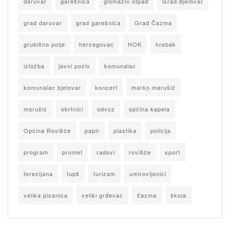
daruvar
garešnica
glomazni otpad
Grad Bjelovar
grad daruvar
grad garešnica
Grad Čazma
grubišno polje
hercegovac
HOK
hrebak
izložba
javni poziv
komunalac
komunalac bjelovar
koncert
marko marušić
marušić
obrtnici
odvoz
općina kapela
Općina Rovišće
papir
plastika
policija
program
promet
radovi
rovišće
sport
terezijana
tupš
turizam
umirovljenici
velika pisanica
veliki grđevac
čazma
škola