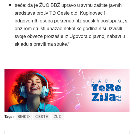
treće: da je ŽUC BBŽ upravo u svrhu zaštite javnih
sredstava protiv TD Ceste d.d. Kupinovac i
odgovornih osoba pokrenuo niz sudskih postupaka, s
obzirom da isti unazad nekoliko godina nisu izvršili
svoje obveze proizašle iz Ugovora o javnoj nabavi u
skladu s pravilima struke.”
Tags:
BINĐO
CESTE
ŽUC