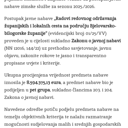
nabave zimske službe za sezonu 2025./2026.
Postupak javne nabave
„Radovi redovnog održavanja
županijskih i lokalnih cesta na području Bjelovarsko-
bilogorske županije“
(evidencijski broj: 01/25/VV)
proveden je u cijelosti sukladno
Zakonu o javnoj nabavi
(NN 12016, 144/22) uz prethodno savjetovanje, javnu
objavu, zakonite rokove te jasno i transparentno
propisane uvjete i kriterije.
Ukupna procijenjena vrijednost predmeta nabave
iznosila je
8.594.375,13 eura
, a predmet nabave bio je
podijeljen u
pet grupa
, sukladno člancima 203. i 204.
Zakona o javnoj nabavi.
Navedene odredbe potiču podjelu predmeta nabave na
temelju objektivnih kriterija te nalažu razmatranje
mogućnosti sudjelovanja malih i srednjih gospodarskih