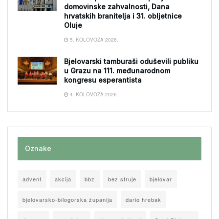
domovinske zahvalnosti, Dana
hrvatskih branitelja i 31. obljetnice
Oluje
5. KOLOVOZA 2026.
Bjelovarski tamburaši oduševili publiku
u Grazu na 111. međunarodnom
kongresu esperantista
4. KOLOVOZA 2026.
Oznake
advent
akcija
bbz
bez struje
bjelovar
bjelovarsko-bilogorska županija
dario hrebak