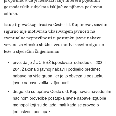
propisima, a da je neiskazivanje interesa pojedinih
gospodarskih subjekata isključivo njihova poslovna
odluka.
Istup trgovačkog društva Ceste d.d. Kupinovac, sasvim
sigurno nije motiviran ukazivanjem javnosti na
eventualne nepravilnosti u postupku javne nabave
vezano za zimsku službu, već motivi sasvim sigurno
leže u sljedećim činjenicama:
prvo: da je ŽUC BBŽ ispoštovao odredbu čl. 203. i
204. Zakona o javnoj nabavi i podijelio predmet
nabave na više grupa, jer je to obveza u postupku
javne nabave velike vrijednosti;
drugo: da su upravo Ceste d.d. Kupinovac navedenim
načinom provedbe postupka javne nabave izgubile
monopol koji su do tada imali kada se provodio
jedinstveni postupak;