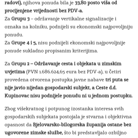
radovi),
njihova ponuda bila je
33,80 posto viša od
procijenjene vrijednosti bez PDV-a.
Za
Grupu 3
– održavanje vertikalne signalizacije i
oznaka na kolniku, podnijeli su ekonomski najpovoljniju
ponudu.
Za
Grupe 4 i 5,
nisu podnijeli ekonomski najpovoljnije
ponude sukladno propisanim kriterijima.
Za
Grupu 2 – Održavanje cesta i objekata u zimskim
uvjetima
(PVN 1.686.624,65 eura bez PDV-a), u četiri
provedena otvorena postupka javne nabave
tri puta se
nije javio nijedan gospodarski subjekt, a Ceste d.d.
Kupinovac nisu podnijele ponudu ni u jednom postupku.
Zbog višekratnog i potpunog izostanka interesa svih
gospodarskih subjekata postojala je stvarna i objektivna
opasnost da
Bjelovarsko-bilogorska županija ostane bez
ugovorene zimske službe,
što bi predstavljalo ozbiljno