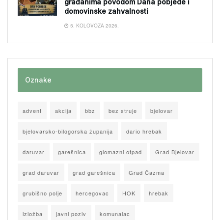
građanima povodom Dana pobjede i
domovinske zahvalnosti
5. KOLOVOZA 2026.
Oznake
advent
akcija
bbz
bez struje
bjelovar
bjelovarsko-bilogorska županija
dario hrebak
daruvar
garešnica
glomazni otpad
Grad Bjelovar
grad daruvar
grad garešnica
Grad Čazma
grubišno polje
hercegovac
HOK
hrebak
izložba
javni poziv
komunalac