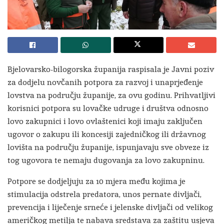
Bjelovarsko-bilogorska županija raspisala je Javni poziv
za dodjelu novčanih potpora za razvoj i unaprjeđenje
lovstva na području županije, za ovu godinu. Prihvatljivi
korisnici potpora su lovačke udruge i društva odnosno
lovo zakupnici i lovo ovlaštenici koji imaju zaključen
ugovor o zakupu ili koncesiji zajedničkog ili državnog
lovišta na području županije, ispunjavaju sve obveze iz
tog ugovora te nemaju dugovanja za lovo zakupninu.
Potpore se dodjeljuju za 10 mjera među kojima je
stimulacija odstrela predatora, unos pernate divljači,
prevencija i liječenje srneće i jelenske divljači od velikog
američkog metilja te nabava sredstava za zaštitu usjeva