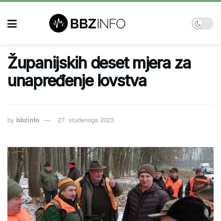
Županijskih deset mjera za
unapređenje lovstva
by
bbzinfo
27. studenoga 2023.