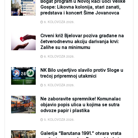
Bogat program u Novoj Rači uoči Velike
Gospe: Likovna kolonija, stari zanati,
predstava i koncert Šime Jovanovca
6. KOLOVOZA 2026.
Crveni križ Bjelovar poziva građane na
četverodnevnu akciju darivanja krvi:
Zalihe su na minimumu
6. KOLOVOZA 2026.
NK Bilo uvjerljivo slavilo protiv Sloge u
trećoj pripremnoj utakmici
5. KOLOVOZA 2026.
Ne zaboravite spremnike! Komunalac
objavio popis ulica u kojima se sutra
odvoze papir i plastika
5. KOLOVOZA 2026.
Galerija “Barutana 1991.” otvara vrata