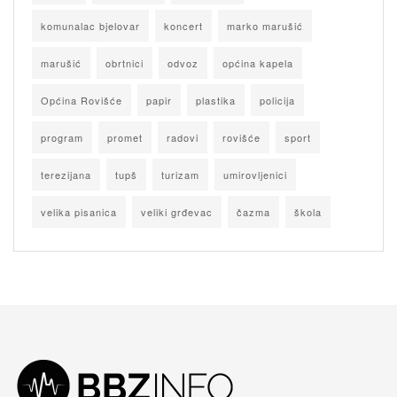
komunalac bjelovar
koncert
marko marušić
marušić
obrtnici
odvoz
općina kapela
Općina Rovišće
papir
plastika
policija
program
promet
radovi
rovišće
sport
terezijana
tupš
turizam
umirovljenici
velika pisanica
veliki grđevac
čazma
škola