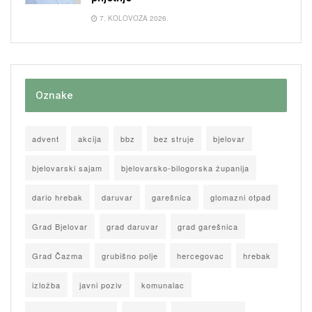
7. KOLOVOZA 2026.
Oznake
advent
akcija
bbz
bez struje
bjelovar
bjelovarski sajam
bjelovarsko-bilogorska županija
dario hrebak
daruvar
garešnica
glomazni otpad
Grad Bjelovar
grad daruvar
grad garešnica
Grad Čazma
grubišno polje
hercegovac
hrebak
izložba
javni poziv
komunalac