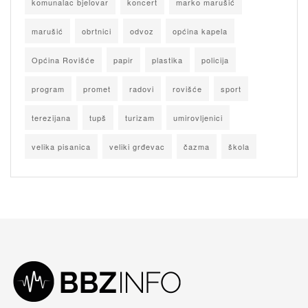
komunalac bjelovar
koncert
marko marušić
marušić
obrtnici
odvoz
općina kapela
Općina Rovišće
papir
plastika
policija
program
promet
radovi
rovišće
sport
terezijana
tupš
turizam
umirovljenici
velika pisanica
veliki grđevac
čazma
škola