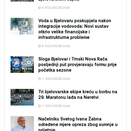
8. KOLOVOZA 2026.
Voda u Bjelovaru poskupjela nakon
integracije vodovoda: Novi sustav
otkrio velike financijske i
infrastrukturne probleme
8. KOLOVOZA 2026.
Sloga Bjelovar i Trnski Nova Rača
posljednji put provjeravaju formu prije
početka sezone
7. KOLOVOZA 2026.
Tri bjelovarske ekipe kreću u borbu na
29. Maratonu lađa na Neretvi
7. KOLOVOZA 2026.
Načelniku Svetog Ivana Žabna
određene mjere opreza zbog sumnje u
prijetnje