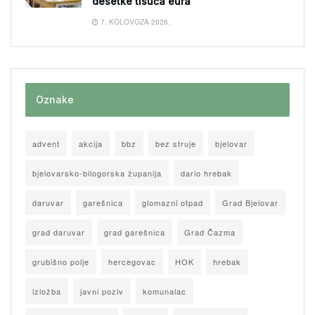
desetke tisuća eura
7. KOLOVOZA 2026.
Oznake
advent
akcija
bbz
bez struje
bjelovar
bjelovarsko-bilogorska županija
dario hrebak
daruvar
garešnica
glomazni otpad
Grad Bjelovar
grad daruvar
grad garešnica
Grad Čazma
grubišno polje
hercegovac
HOK
hrebak
izložba
javni poziv
komunalac