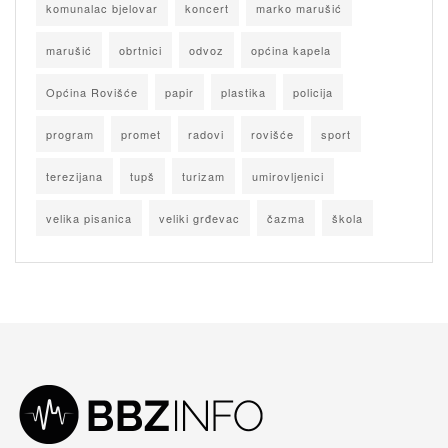
komunalac bjelovar
koncert
marko marušić
marušić
obrtnici
odvoz
općina kapela
Općina Rovišće
papir
plastika
policija
program
promet
radovi
rovišće
sport
terezijana
tupš
turizam
umirovljenici
velika pisanica
veliki grđevac
čazma
škola