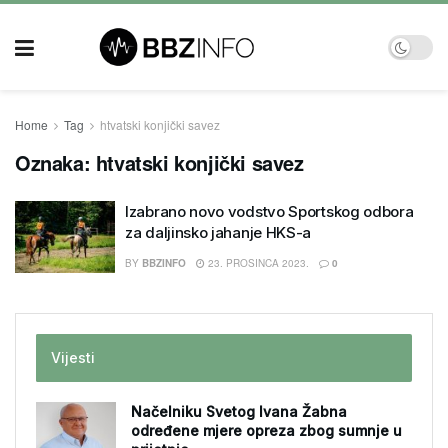
Home
Tag
htvatski konjički savez
Oznaka:
htvatski konjički savez
Izabrano novo vodstvo Sportskog odbora
za daljinsko jahanje HKS-a
BY
BBZINFO
23. PROSINCA 2023.
0
Vijesti
Načelniku Svetog Ivana Žabna
određene mjere opreza zbog sumnje u