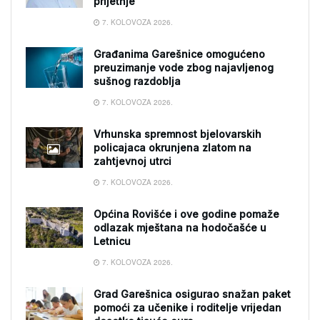
prijetnje
7. KOLOVOZA 2026.
Građanima Garešnice omogućeno
preuzimanje vode zbog najavljenog
sušnog razdoblja
7. KOLOVOZA 2026.
Vrhunska spremnost bjelovarskih
policajaca okrunjena zlatom na
zahtjevnoj utrci
7. KOLOVOZA 2026.
Općina Rovišće i ove godine pomaže
odlazak mještana na hodočašće u
Letnicu
7. KOLOVOZA 2026.
Grad Garešnica osigurao snažan paket
pomoći za učenike i roditelje vrijedan