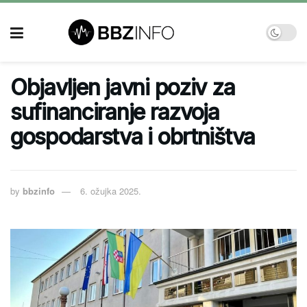
Objavljen javni poziv za
sufinanciranje razvoja
gospodarstva i obrtništva
by
bbzinfo
6. ožujka 2025.