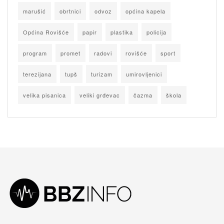
marušić
obrtnici
odvoz
općina kapela
Općina Rovišće
papir
plastika
policija
program
promet
radovi
rovišće
sport
terezijana
tupš
turizam
umirovljenici
velika pisanica
veliki grđevac
čazma
škola