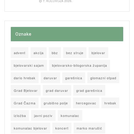
7. KOLOVOZA 2026.
Oznake
advent
akcija
bbz
bez struje
bjelovar
bjelovarski sajam
bjelovarsko-bilogorska županija
dario hrebak
daruvar
garešnica
glomazni otpad
Grad Bjelovar
grad daruvar
grad garešnica
Grad Čazma
grubišno polje
hercegovac
hrebak
izložba
javni poziv
komunalac
komunalac bjelovar
koncert
marko marušić