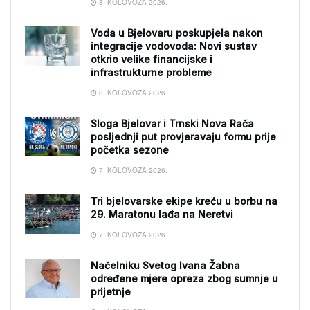
8. KOLOVOZA 2026.
Voda u Bjelovaru poskupjela nakon
integracije vodovoda: Novi sustav
otkrio velike financijske i
infrastrukturne probleme
8. KOLOVOZA 2026.
Sloga Bjelovar i Trnski Nova Rača
posljednji put provjeravaju formu prije
početka sezone
7. KOLOVOZA 2026.
Tri bjelovarske ekipe kreću u borbu na
29. Maratonu lađa na Neretvi
7. KOLOVOZA 2026.
Načelniku Svetog Ivana Žabna
određene mjere opreza zbog sumnje u
prijetnje