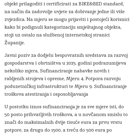
objekt prilagoditi i certificirati za BIKE&BED standard,
na način da zadovolje uvjete za dobivanje jedne ili više
zvjezdica. Na mjeru se mogu prijaviti i postojeći korisnici
kako bi podignuli kategorizaciju smještajnog objekta,
stoji uz ostalo na službenoj internetskoj stranici
Županije.
Javni poziv za dodjelu bespovratnih sredstava za razvoj
gospodarstva i obrtništva u 2025. godini podrazumijeva
nekoliko mjera, Sufinanciranje nabavke novih i
rabljenih strojeva i opreme, Mjeru 4. Potpora razvoju
poduzetničkoj infrastrukturi te Mjeru 9. Sufinanciranje
troškova atestiranja i osposobljavanja
U postotku iznos sufinanciranja je za sve mjere isti, do
50 posto prihvatljivih troškova, a u novčanom smislu to
znači do maksimalnih dvije tisuće eura za prvu vrstu
potpore, za drugu do 1500, a treću do 500 eura po