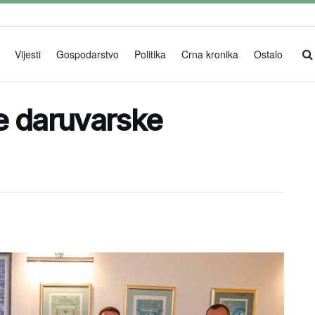
Vijesti
Gospodarstvo
Politika
Crna kronika
Ostalo
e daruvarske