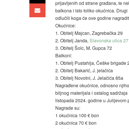
prijavljenih od strane građana, te ne
balkona i isto toliko okućnica. Drugi
odlučili koga će ove godine nagradit
Okućnice:
1. Obitelj Majcan, Zagrebačka 29
2. Obitelj Janda,
Slavonska ulica 27
3. Obitelj Šolc, M. Gupca 72
Balkoni:
1. Obitelj Pustahija, Češke brigade 
2. Obitelj Bakarić, J. jelačića
3. Obitelj Novotni, J. Jelačića 85a
Nagrađene okućnice, odnosno njihov
biljnog materijala i ostalog sadržaj
listopada 2024. godine u Julijevom 
Nagrade su:
1 okućnica 100 € bon
2 okućnica 70 € bon