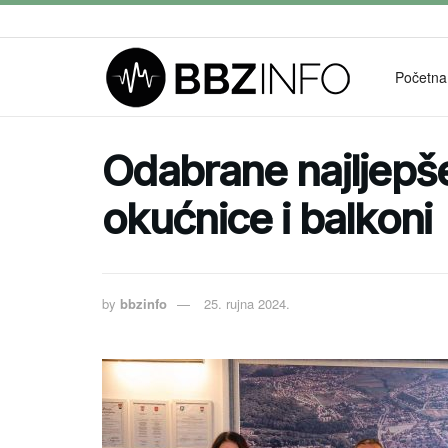
Početna
Odabrane najljepš
okućnice i balkoni
by
bbzinfo
25. rujna 2024.