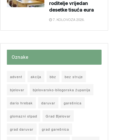
roditelje vrijedan
desetke tisuća eura
7. KOLOVOZA 2026.
Oznake
advent
akcija
bbz
bez struje
bjelovar
bjelovarsko-bilogorska županija
dario hrebak
daruvar
garešnica
glomazni otpad
Grad Bjelovar
grad daruvar
grad garešnica