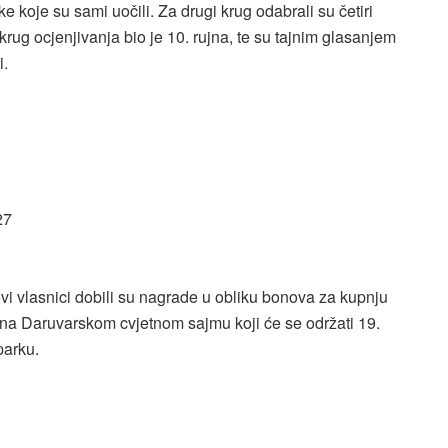
ke koje su sami uočili. Za drugi krug odabrali su četiri
 krug ocjenjivanja bio je 10. rujna, te su tajnim glasanjem
i.
27
i vlasnici dobili su nagrade u obliku bonova za kupnju
a na Daruvarskom cvjetnom sajmu koji će se održati 19.
parku.