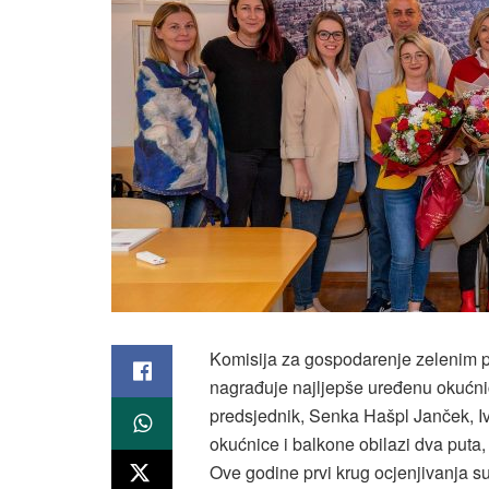
Komisija za gospodarenje zelenim p
nagrađuje najljepše uređenu okućnic
predsjednik, Senka Hašpl Janček, I
okućnice i balkone obilazi dva puta, u 
Ove godine prvi krug ocjenjivanja su o