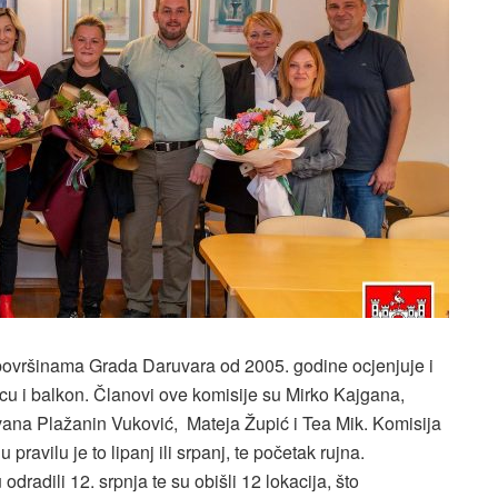
ovršinama Grada Daruvara od 2005. godine ocjenjuje i
u i balkon. Članovi ove komisije su Mirko Kajgana,
vana Plažanin Vuković, Mateja Župić i Tea Mik. Komisija
pravilu je to lipanj ili srpanj, te početak rujna.
dradili 12. srpnja te su obišli 12 lokacija, što