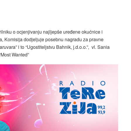
ilniku o ocjenjivanju najljepše uređene okućnice i
a, Komisija dodjeljuje posebnu nagradu za pravne
vara” i to “Ugostiteljstvu Bahnik, j.d.o.o.”, vl. Sania
 “Most Wanted”