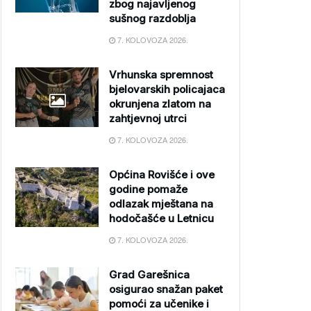
zbog najavljenog
sušnog razdoblja
7. KOLOVOZA 2026.
Vrhunska spremnost
bjelovarskih policajaca
okrunjena zlatom na
zahtjevnoj utrci
7. KOLOVOZA 2026.
Općina Rovišće i ove
godine pomaže
odlazak mještana na
hodočašće u Letnicu
7. KOLOVOZA 2026.
Grad Garešnica
osigurao snažan paket
pomoći za učenike i