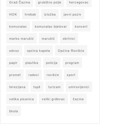
Grad Čazma
grubišno polje
hercegovac
HOK
hrebak
izložba
javni poziv
komunalac
komunalac bjelovar
koncert
marko marušić
marušić
obrtnici
odvoz
općina kapela
Općina Rovišće
papir
plastika
policija
program
promet
radovi
rovišće
sport
terezijana
tupš
turizam
umirovljenici
velika pisanica
veliki grđevac
čazma
škola