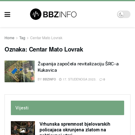
Home
Tag
Centar Mato Lovrak
Oznaka:
Centar Mato Lovrak
Županija započela revitalizaciju ŠRC-a
Kukavica
BY
BBZINFO
17. STUDENOGA 2023.
0
Vijesti
Vrhunska spremnost bjelovarskih
policajaca okrunjena zlatom na