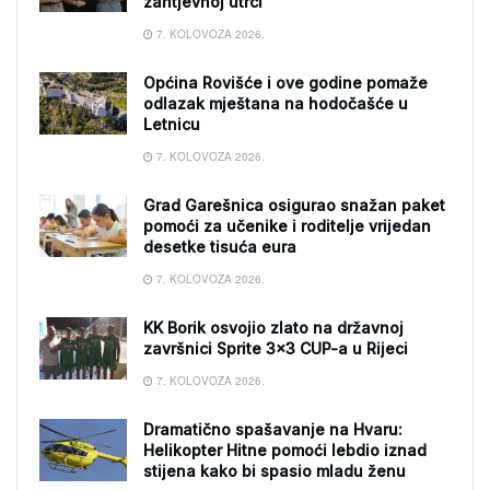
zahtjevnoj utrci
7. KOLOVOZA 2026.
Općina Rovišće i ove godine pomaže
odlazak mještana na hodočašće u
Letnicu
7. KOLOVOZA 2026.
Grad Garešnica osigurao snažan paket
pomoći za učenike i roditelje vrijedan
desetke tisuća eura
7. KOLOVOZA 2026.
KK Borik osvojio zlato na državnoj
završnici Sprite 3×3 CUP-a u Rijeci
7. KOLOVOZA 2026.
Dramatično spašavanje na Hvaru:
Helikopter Hitne pomoći lebdio iznad
stijena kako bi spasio mladu ženu