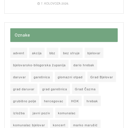
7. KOLOVOZA 2026.
Oznake
advent
akcija
bbz
bez struje
bjelovar
bjelovarsko-bilogorska županija
dario hrebak
daruvar
garešnica
glomazni otpad
Grad Bjelovar
grad daruvar
grad garešnica
Grad Čazma
grubišno polje
hercegovac
HOK
hrebak
izložba
javni poziv
komunalac
komunalac bjelovar
koncert
marko marušić