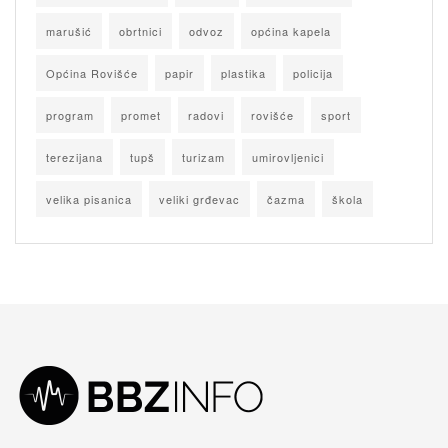
marušić
obrtnici
odvoz
općina kapela
Općina Rovišće
papir
plastika
policija
program
promet
radovi
rovišće
sport
terezijana
tupš
turizam
umirovljenici
velika pisanica
veliki grđevac
čazma
škola