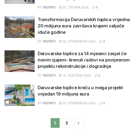
BY
BBZINFO
25. OŽUJKA 2026.
0
Transformacija Daruvarskih toplica vrijedna
20 milijuna eura završava krajem veljače
iduće godine
BY
BBZINFO
26. STUDENOGA 2025.
0
Daruvarske toplice za 14 mjeseci zasjat će
novim sjajem- krenuli radovi na povijesnom
projektu rekonstrukcije i dogradnje
BY
BBZINFO
16. SIJEČNJA 2025.
0
Daruvarske toplice kreću u mega projekt
vrijedan 19 milijuna eura
BY
BBZINFO
25. STUDENOGA 2024.
0
1
2