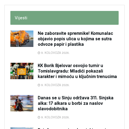
Vijesti
Ne zaboravite spremnike! Komunalac
objavio popis ulica u kojima se sutra
odvoze papir i plastika
9. KOLOVOZA 2026.
KK Borik Bjelovar osvojio turnir u
Tomislavgradu: Mladići pokazali
karakter i mirnoću u ključnim trenucima
9. KOLOVOZA 2026.
Danas se u Sinju održava 311. Sinjska
alka: 17 alkara u borbi za naslov
slavodobitnika
9. KOLOVOZA 2026.