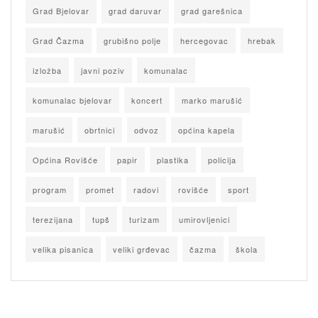
Grad Bjelovar
grad daruvar
grad garešnica
Grad Čazma
grubišno polje
hercegovac
hrebak
izložba
javni poziv
komunalac
komunalac bjelovar
koncert
marko marušić
marušić
obrtnici
odvoz
općina kapela
Općina Rovišće
papir
plastika
policija
program
promet
radovi
rovišće
sport
terezijana
tupš
turizam
umirovljenici
velika pisanica
veliki grđevac
čazma
škola