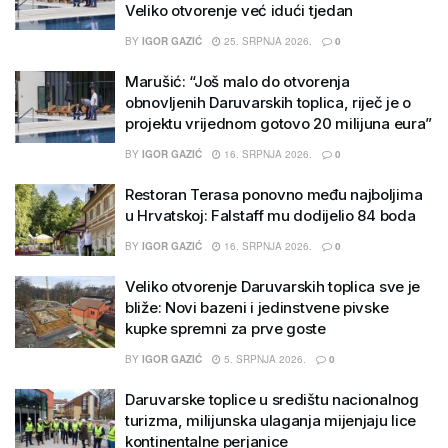
Veliko otvorenje već idući tjedan
BY
IGOR GAZIĆ
25. SRPNJA 2026.
0
Marušić: “Još malo do otvorenja
obnovljenih Daruvarskih toplica, riječ je o
projektu vrijednom gotovo 20 milijuna eura”
BY
IGOR GAZIĆ
16. SRPNJA 2026.
0
Restoran Terasa ponovno među najboljima
u Hrvatskoj: Falstaff mu dodijelio 84 boda
BY
IGOR GAZIĆ
16. SRPNJA 2026.
0
Veliko otvorenje Daruvarskih toplica sve je
bliže: Novi bazeni i jedinstvene pivske
kupke spremni za prve goste
BY
IGOR GAZIĆ
5. SRPNJA 2026.
0
Daruvarske toplice u središtu nacionalnog
turizma, milijunska ulaganja mijenjaju lice
kontinentalne perjanice