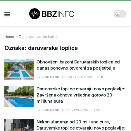
Home
Tag
daruvarske toplice
Oznaka:
daruvarske toplice
Obnovljeni bazeni Daruvarskih toplica od
danas ponovno otvoreni za posjetitelje
BY
IGOR GAZIĆ
7. KOLOVOZA 2026.
0
Daruvarske toplice otvaraju novo poglavlje:
Završena obnova vrijedna gotovo 20
milijuna eura
BY
IGOR GAZIĆ
27. SRPNJA 2026.
0
Nakon ulaganja od 20 milijuna eura,
Daruvarske toplice otvaraju novo poglavlje: