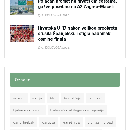
Pojačan promet na hrvatskim cestama,
gužve posebno na A2 Zagreb–Macelj
9. KOLOVOZA 2026.
Hrvatska U-17 nakon velikog preokreta
srušila Španjolsku i stigla nadomak
osmine finala
9. KOLOVOZA 2026.
Oznake
advent
akcija
bbz
bez struje
bjelovar
bjelovarski sajam
bjelovarsko-bilogorska županija
dario hrebak
daruvar
garešnica
glomazni otpad