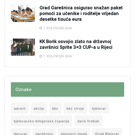
Grad Garešnica osigurao snažan paket
pomoći za učenike i roditelje vrijedan
desetke tisuća eura
7. KOLOVOZA 2026.
KK Borik osvojio zlato na državnoj
završnici Sprite 3×3 CUP-a u Rijeci
7. KOLOVOZA 2026.
Oznake
advent
akcija
bbz
bez struje
bjelovar
bjelovarsko-bilogorska županija
dario hrebak
daruvar
garešnica
glomazni otpad
Grad Bjelovar