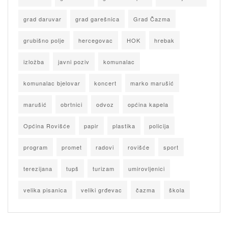
grad daruvar
grad garešnica
Grad Čazma
grubišno polje
hercegovac
HOK
hrebak
izložba
javni poziv
komunalac
komunalac bjelovar
koncert
marko marušić
marušić
obrtnici
odvoz
općina kapela
Općina Rovišće
papir
plastika
policija
program
promet
radovi
rovišće
sport
terezijana
tupš
turizam
umirovljenici
velika pisanica
veliki grđevac
čazma
škola