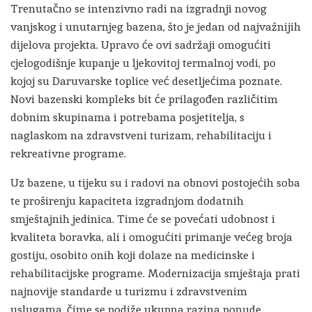
Trenutačno se intenzivno radi na izgradnji novog
vanjskog i unutarnjeg bazena, što je jedan od najvažnijih
dijelova projekta. Upravo će ovi sadržaji omogućiti
cjelogodišnje kupanje u ljekovitoj termalnoj vodi, po
kojoj su Daruvarske toplice već desetljećima poznate.
Novi bazenski kompleks bit će prilagođen različitim
dobnim skupinama i potrebama posjetitelja, s
naglaskom na zdravstveni turizam, rehabilitaciju i
rekreativne programe.
Uz bazene, u tijeku su i radovi na obnovi postojećih soba
te proširenju kapaciteta izgradnjom dodatnih
smještajnih jedinica. Time će se povećati udobnost i
kvaliteta boravka, ali i omogućiti primanje većeg broja
gostiju, osobito onih koji dolaze na medicinske i
rehabilitacijske programe. Modernizacija smještaja prati
najnovije standarde u turizmu i zdravstvenim
uslugama, čime se podiže ukupna razina ponude.