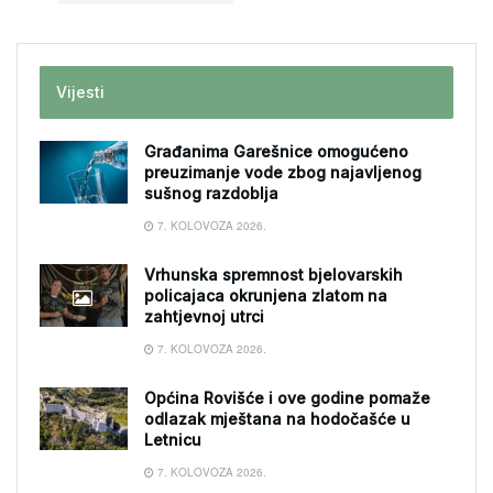
Vijesti
Građanima Garešnice omogućeno
preuzimanje vode zbog najavljenog
sušnog razdoblja
7. KOLOVOZA 2026.
Vrhunska spremnost bjelovarskih
policajaca okrunjena zlatom na
zahtjevnoj utrci
7. KOLOVOZA 2026.
Općina Rovišće i ove godine pomaže
odlazak mještana na hodočašće u
Letnicu
7. KOLOVOZA 2026.