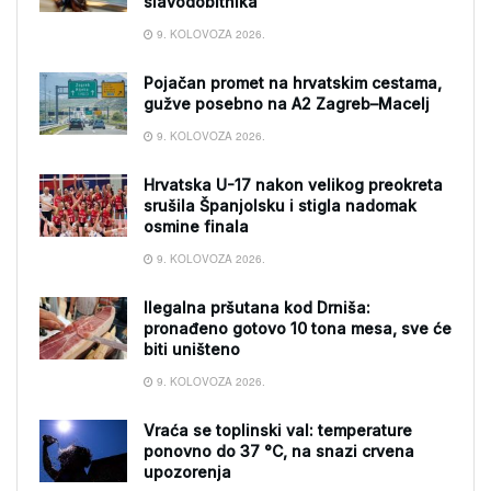
slavodobitnika
9. KOLOVOZA 2026.
Pojačan promet na hrvatskim cestama,
gužve posebno na A2 Zagreb–Macelj
9. KOLOVOZA 2026.
Hrvatska U-17 nakon velikog preokreta
srušila Španjolsku i stigla nadomak
osmine finala
9. KOLOVOZA 2026.
Ilegalna pršutana kod Drniša:
pronađeno gotovo 10 tona mesa, sve će
biti uništeno
9. KOLOVOZA 2026.
Vraća se toplinski val: temperature
ponovno do 37 °C, na snazi crvena
upozorenja