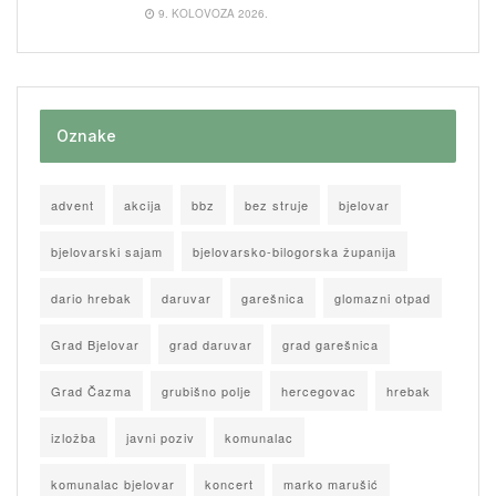
9. KOLOVOZA 2026.
Oznake
advent
akcija
bbz
bez struje
bjelovar
bjelovarski sajam
bjelovarsko-bilogorska županija
dario hrebak
daruvar
garešnica
glomazni otpad
Grad Bjelovar
grad daruvar
grad garešnica
Grad Čazma
grubišno polje
hercegovac
hrebak
izložba
javni poziv
komunalac
komunalac bjelovar
koncert
marko marušić