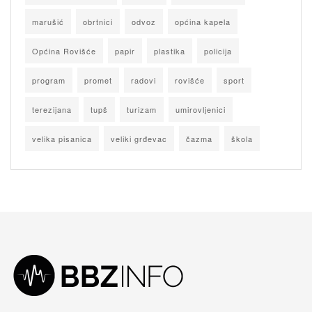
marušić
obrtnici
odvoz
općina kapela
Općina Rovišće
papir
plastika
policija
program
promet
radovi
rovišće
sport
terezijana
tupš
turizam
umirovljenici
velika pisanica
veliki grđevac
čazma
škola