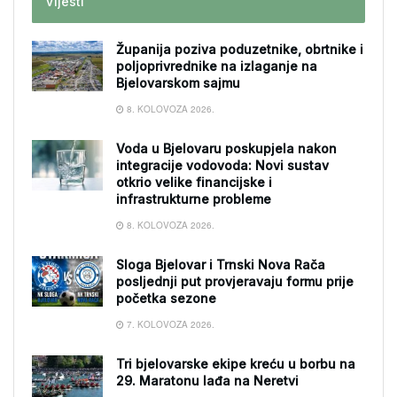
Vijesti
Županija poziva poduzetnike, obrtnike i
poljoprivrednike na izlaganje na
Bjelovarskom sajmu
8. KOLOVOZA 2026.
Voda u Bjelovaru poskupjela nakon
integracije vodovoda: Novi sustav
otkrio velike financijske i
infrastrukturne probleme
8. KOLOVOZA 2026.
Sloga Bjelovar i Trnski Nova Rača
posljednji put provjeravaju formu prije
početka sezone
7. KOLOVOZA 2026.
Tri bjelovarske ekipe kreću u borbu na
29. Maratonu lađa na Neretvi