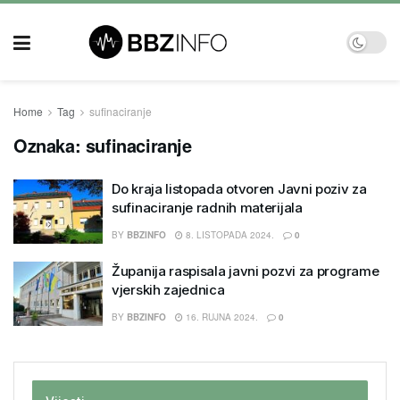
Home
Tag
sufinaciranje
Oznaka:
sufinaciranje
Do kraja listopada otvoren Javni poziv za
sufinaciranje radnih materijala
BY
BBZINFO
8. LISTOPADA 2024.
0
Županija raspisala javni pozvi za programe
vjerskih zajednica
BY
BBZINFO
16. RUJNA 2024.
0