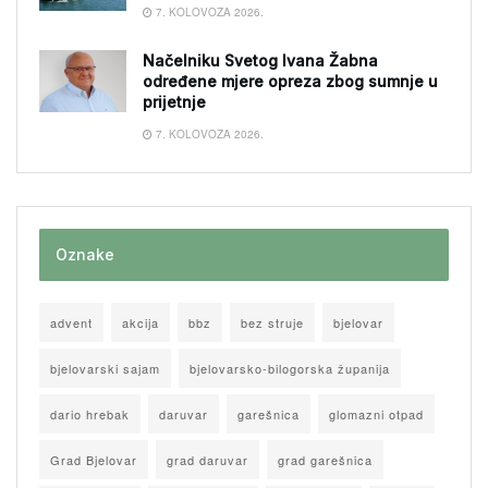
7. KOLOVOZA 2026.
Načelniku Svetog Ivana Žabna
određene mjere opreza zbog sumnje u
prijetnje
7. KOLOVOZA 2026.
Oznake
advent
akcija
bbz
bez struje
bjelovar
bjelovarski sajam
bjelovarsko-bilogorska županija
dario hrebak
daruvar
garešnica
glomazni otpad
Grad Bjelovar
grad daruvar
grad garešnica