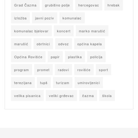
Grad Čazma
grubišno polje
hercegovac
hrebak
izložba
javni poziv
komunalac
komunalac bjelovar
koncert
marko marušić
marušić
obrtnici
odvoz
općina kapela
Općina Rovišće
papir
plastika
policija
program
promet
radovi
rovišće
sport
terezijana
tupš
turizam
umirovljenici
velika pisanica
veliki grđevac
čazma
škola