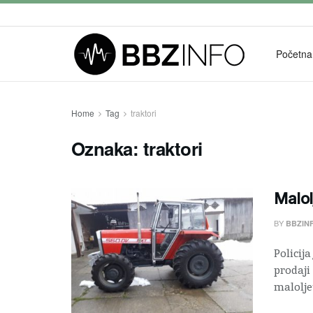
Početna
Home
Tag
traktori
Oznaka:
traktori
Malol
BY
BBZIN
Policija
prodaji
maloljet