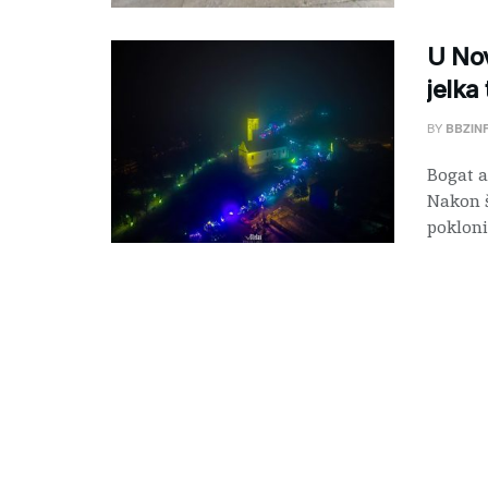
U Nov
jelka
BY
BBZIN
Bogat a
Nakon š
pokloni