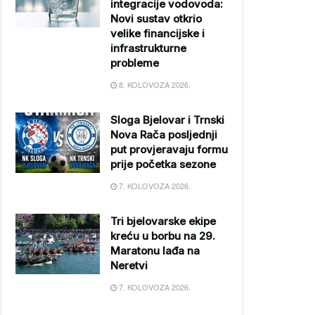
integracije vodovoda:
Novi sustav otkrio
velike financijske i
infrastrukturne
probleme
8. KOLOVOZA 2026.
Sloga Bjelovar i Trnski
Nova Rača posljednji
put provjeravaju formu
prije početka sezone
7. KOLOVOZA 2026.
Tri bjelovarske ekipe
kreću u borbu na 29.
Maratonu lađa na
Neretvi
7. KOLOVOZA 2026.