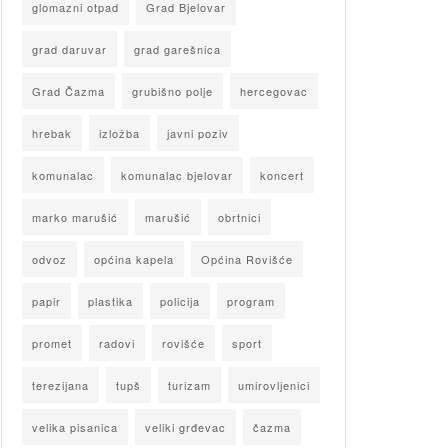
glomazni otpad
Grad Bjelovar
grad daruvar
grad garešnica
Grad Čazma
grubišno polje
hercegovac
hrebak
izložba
javni poziv
komunalac
komunalac bjelovar
koncert
marko marušić
marušić
obrtnici
odvoz
općina kapela
Općina Rovišće
papir
plastika
policija
program
promet
radovi
rovišće
sport
terezijana
tupš
turizam
umirovljenici
velika pisanica
veliki grđevac
čazma