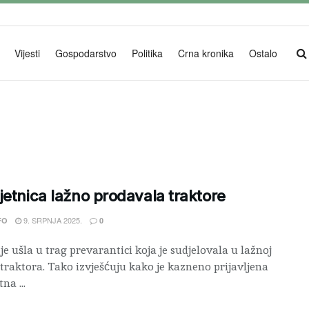
Vijesti
Gospodarstvo
Politika
Crna kronika
Ostalo
jetnica lažno prodavala traktore
9. SRPNJA 2025.
FO
0
 je ušla u trag prevarantici koja je sudjelovala u lažnoj
 traktora. Tako izvješćuju kako je kazneno prijavljena
na ...