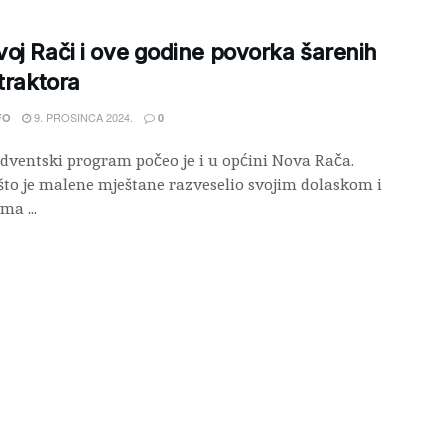
oj Rači i ove godine povorka šarenih
 traktora
9. PROSINCA 2024.
FO
0
dventski program počeo je i u općini Nova Rača.
to je malene mještane razveselio svojim dolaskom i
ma ...