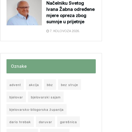
Načelniku Svetog
Ivana Žabna određene
mjere opreza zbog
sumnje u prijetnje
7. KOLOVOZA 2026.
Oznake
advent
akcija
bbz
bez struje
bjelovar
bjelovarski sajam
bjelovarsko-bilogorska županija
dario hrebak
daruvar
garešnica